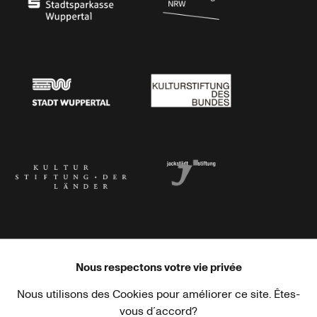
Stadtsparkasse Wuppertal
Kunststiftung NRW
Stadt Wuppertal
Kulturstiftung des Bundes
Kulturstiftung der Länder
Dr. Werner Jackstädt Stiftung
Nous respectons votre vie privée
Nous utilisons des Cookies pour améliorer ce site. Êtes-
Haus der Kulturen der Welt
Goethe-Institut
vous d´accord?