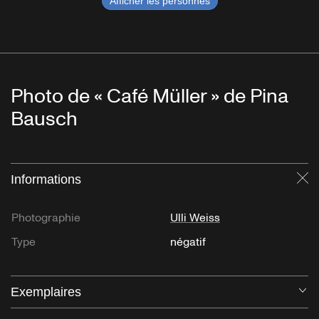
Afficher les personnes
Photo de « Café Müller » de Pina
Bausch
Informations
Fe
Photographie
Ulli Weiss
Type
négatif
Exemplaires
Ou