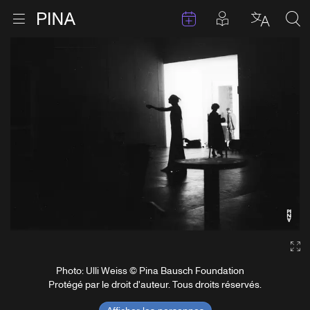
Évenements
Articles en 
Retour à la page d'accueil
Ouvrir le menu
Choisir 
Sea
Aller au contenu
Ga
Photo: Ulli Weiss © Pina Bausch Foundation
Protégé par le droit d'auteur. Tous droits réservés.