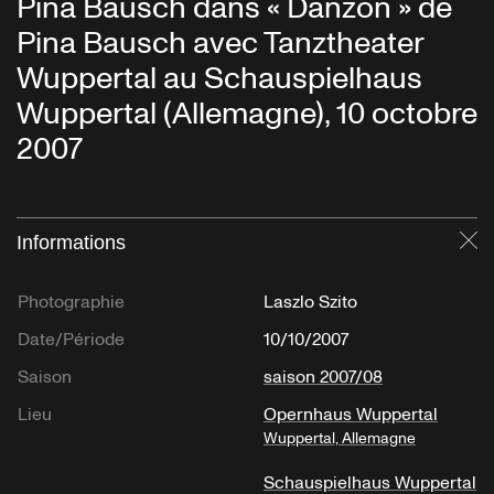
Pina Bausch dans « Danzón » de
Pina Bausch avec Tanztheater
Wuppertal au Schauspielhaus
Wuppertal (Allemagne), 10 octobre
2007
Informations
Fe
Photographie
Laszlo Szito
Date/Période
10/10/2007
Saison
saison 2007/08
Lieu
Opernhaus Wuppertal
Wuppertal, Allemagne
Schauspielhaus Wuppertal