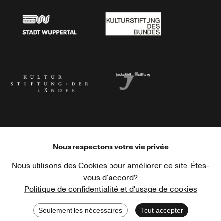
Stadt Wuppertal
Kulturstiftung des Bundes
Kulturstiftung der Länder
Dr. Werner Jackstädt Stiftung
Nous respectons votre vie privée
Nous utilisons des Cookies pour améliorer ce site. Êtes-
Haus der Kulturen der Welt
Goethe-Institut
vous d´accord?
Politique de confidentialité et d'usage de cookies
Seulement les nécessaires
Tout accepter