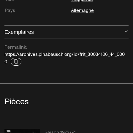
Pays
Allemagne
Exemplaires
Ou
Permalink:
https://archives.pinabausch.org/id/frit_30034106_44_000
0
Pièces
Saison 1973/74