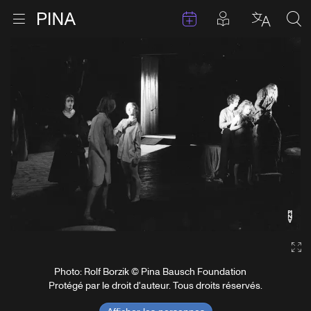
Évenements
Articles en 
Retour à la page d'accueil
Ouvrir le menu
Choisir 
Sea
Aller au contenu
Ga
Photo: Rolf Borzik © Pina Bausch Foundation
Protégé par le droit d'auteur. Tous droits réservés.