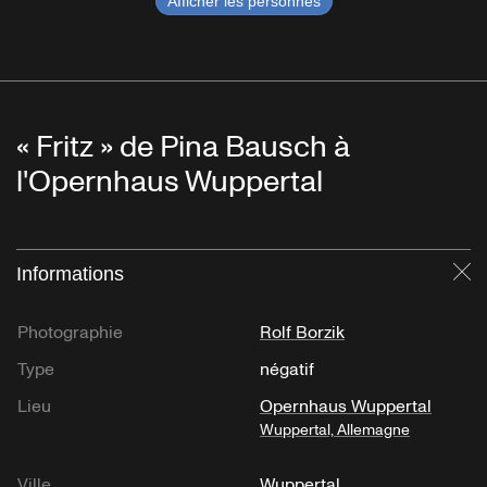
Afficher les personnes
« Fritz » de Pina Bausch à
l'Opernhaus Wuppertal
Informations
Fe
Photographie
Rolf Borzik
Type
négatif
Lieu
Opernhaus Wuppertal
Wuppertal, Allemagne
Ville
Wuppertal