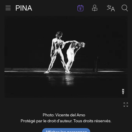
Évenements
Articles en 
Retour à la page d'accueil
Ouvrir le menu
Choisir 
Sea
Aller au contenu
Ga
Photo: Vicente del Amo
Protégé par le droit d'auteur. Tous droits réservés.