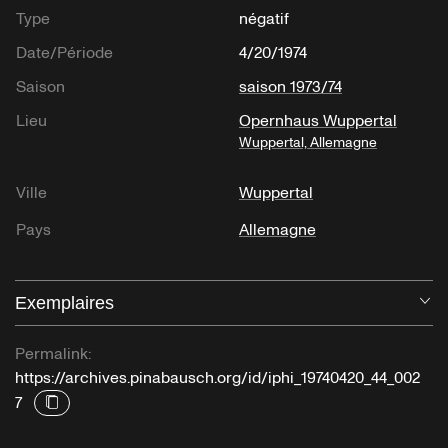
Type
négatif
Date/Période
4/20/1974
Saison
saison 1973/74
Lieu
Opernhaus Wuppertal
Wuppertal, Allemagne
Ville
Wuppertal
Pays
Allemagne
Exemplaires
Ou
Permalink:
https://archives.pinabausch.org/id/iphi_19740420_44_002
7