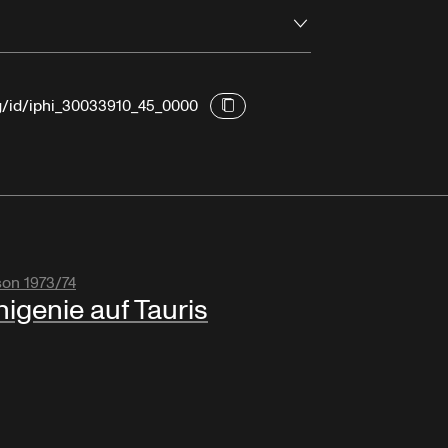
Ouvrir
rg/id/iphi_30033910_45_0000
son 1973/74
higenie auf Tauris