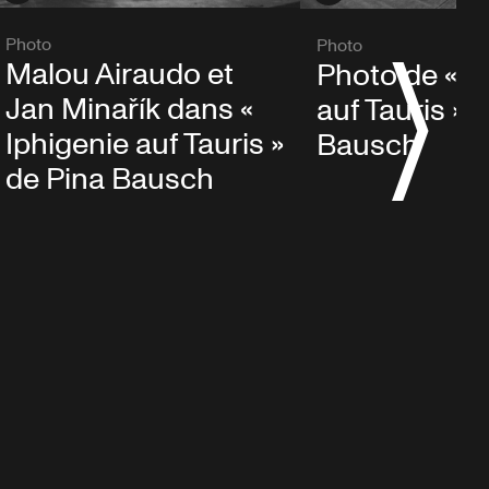
Photo
Photo
Malou Airaudo et
Photo de « I
Jan Minařík dans «
auf Tauris » 
Iphigenie auf Tauris »
Bausch
de Pina Bausch