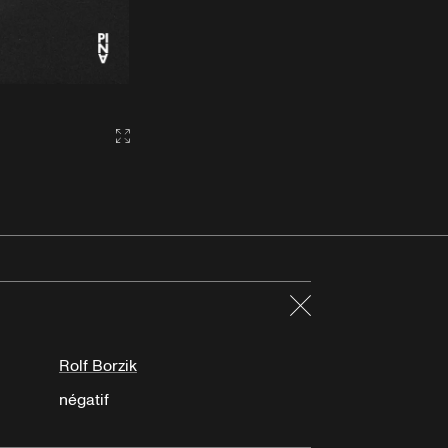
Gallery2:fullscreen
Fermer
Rolf Borzik
négatif