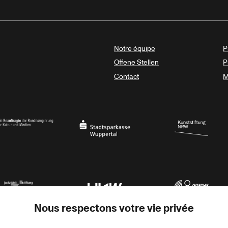
Notre équipe
P
Offene Stellen
P
Contact
M
sregierung
Stadtsparkasse Wuppertal
Kunststiftung NRW
Nous respectons votre vie privée
rner Jackstädt Stiftung
Haus der Kulturen der Welt
Goethe-Institut