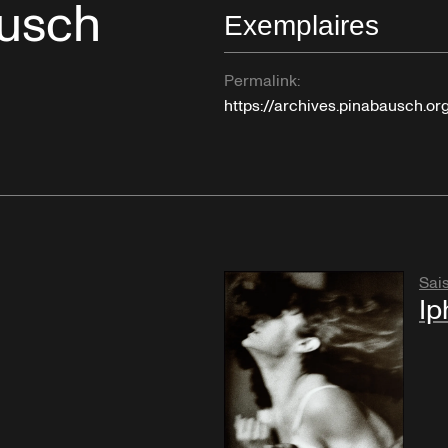
ausch
Exemplaires
Permalink:
https://archives.pinabausch.o
Sai
Ip