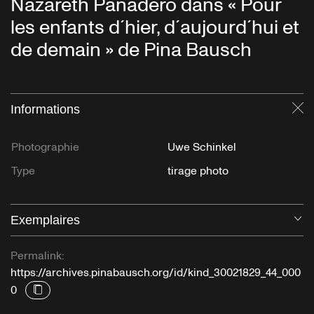
Nazareth Panadero dans « Pour
les enfants d´hier, d´aujourd´hui et
de demain » de Pina Bausch
Informations
Fe
Photographie
Uwe Schinkel
Type
tirage photo
Exemplaires
Ou
Permalink:
https://archives.pinabausch.org/id/kind_30021829_44_000
0