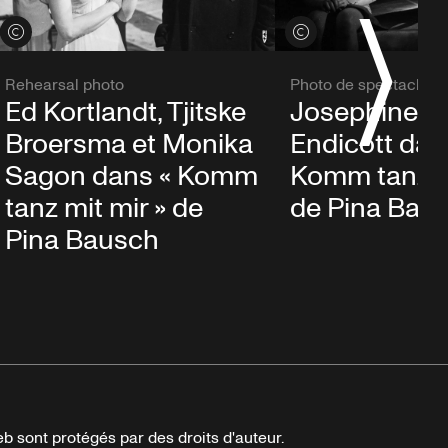
Voir les crédits
Voir les crédits
Rehearsal photo
Photo de spectacle
Ed Kortlandt, Tjitske
Josephine A
Broersma et Monika
Endicott dan
Sagon dans « Komm
Komm tanz mi
tanz mit mir » de
de Pina Bau
Pina Bausch
b sont protégés par des droits d'auteur.