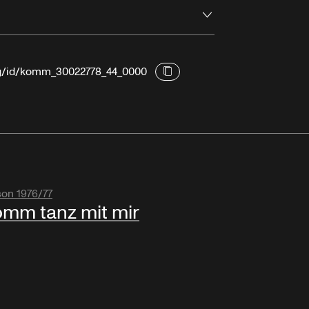
Ouvrir
org/id/komm_30022778_44_0000
son 1976/77
mm tanz mit mir