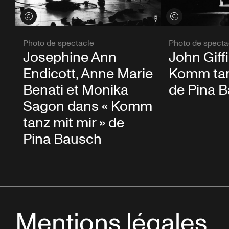
Voir les crédits
Voir les crédits
Photo de spectacle
Photo de specta
Josephine Ann
John Giff
Endicott, Anne Marie
Komm tanz
Benati et Monika
de Pina 
Sagon dans « Komm
tanz mit mir » de
Pina Bausch
Mentions légales