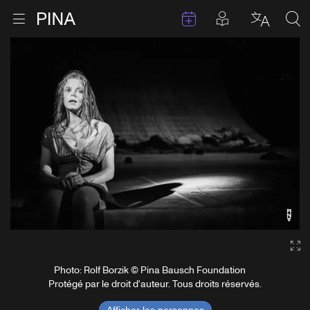
Évenements
Articles en 
Retour à la page d'accueil
Ouvrir le menu
Choisir 
Sea
Aller au contenu
Ga
Photo: Rolf Borzik © Pina Bausch Foundation
Protégé par le droit d'auteur. Tous droits réservés.