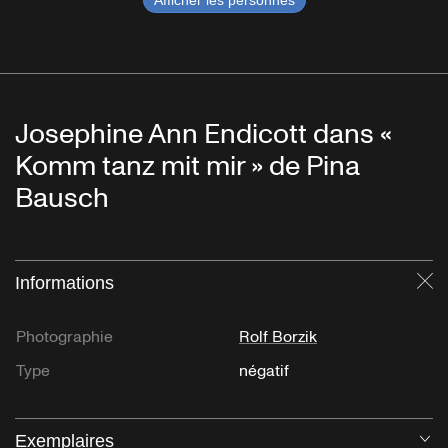
Afficher les personnes
Josephine Ann Endicott dans «
Komm tanz mit mir » de Pina
Bausch
Informations
Fe
Photographie
Rolf Borzik
Type
négatif
Exemplaires
Ou