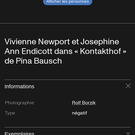
Afficher les personnes
Vivienne Newport et Josephine
Ann Endicott dans « Kontakthof »
de Pina Bausch
Informations
Fe
Photographie
Rolf Borzik
Type
négatif
Exemplaires
Ou