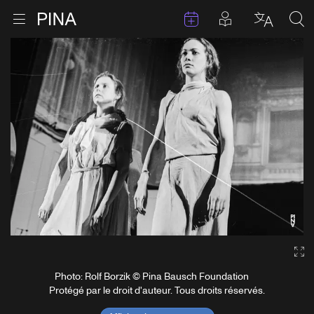
Évenements
Articles en 
Retour à la page d'accueil
Ouvrir le menu
Choisir 
Sea
Aller au contenu
Ga
Photo: Rolf Borzik © Pina Bausch Foundation
Protégé par le droit d'auteur. Tous droits réservés.