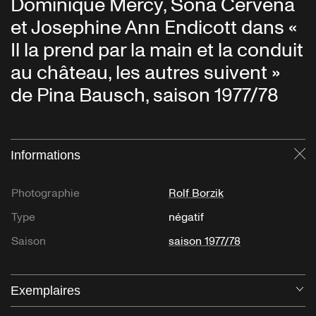
Dominique Mercy, Soňa Červená
et Josephine Ann Endicott dans «
Il la prend par la main et la conduit
au château, les autres suivent »
de Pina Bausch, saison 1977/78
Informations
Fe
Photographie
Rolf Borzik
Type
négatif
Saison
saison 1977/78
Exemplaires
Ou