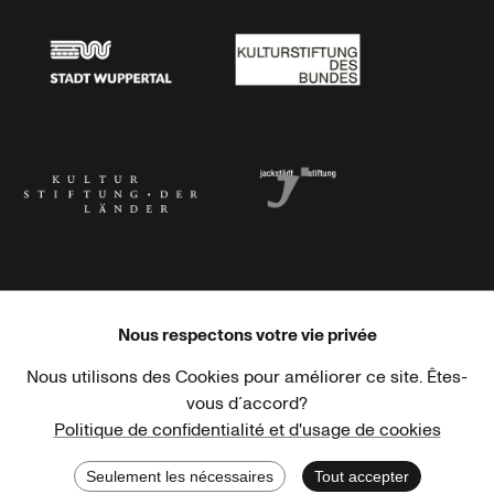
Stadt Wuppertal
Kulturstiftung des Bundes
Kulturstiftung der Länder
Dr. Werner Jackstädt Stiftung
Nous respectons votre vie privée
Nous utilisons des Cookies pour améliorer ce site. Êtes-
Haus der Kulturen der Welt
Goethe-Institut
vous d´accord?
Politique de confidentialité et d'usage de cookies
Seulement les nécessaires
Tout accepter