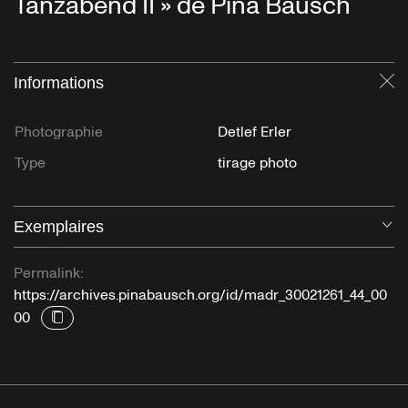
Tanzabend II » de Pina Bausch
Informations
Fe
Photographie
Detlef Erler
Type
tirage photo
Exemplaires
Ou
Permalink:
https://archives.pinabausch.org/id/madr_30021261_44_00
00