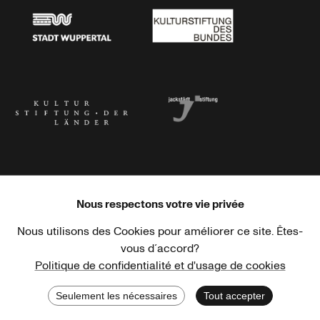
Stadt Wuppertal
Kulturstiftung des Bundes
Kulturstiftung der Länder
Dr. Werner Jackstädt Stiftung
Nous respectons votre vie privée
Nous utilisons des Cookies pour améliorer ce site. Êtes-
Haus der Kulturen der Welt
Goethe-Institut
vous d´accord?
Politique de confidentialité et d'usage de cookies
Seulement les nécessaires
Tout accepter