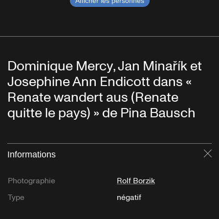
Afficher les personnes
Dominique Mercy, Jan Minařík et
Josephine Ann Endicott dans «
Renate wandert aus (Renate
quitte le pays) » de Pina Bausch
Informations
Fe
Photographie
Rolf Borzik
Type
négatif