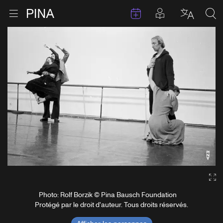
Évenements
Articles en 
Retour à la page d'accueil
Ouvrir le menu
Choisir 
Sea
Aller au contenu
Ga
Photo: Rolf Borzik © Pina Bausch Foundation
Protégé par le droit d'auteur. Tous droits réservés.