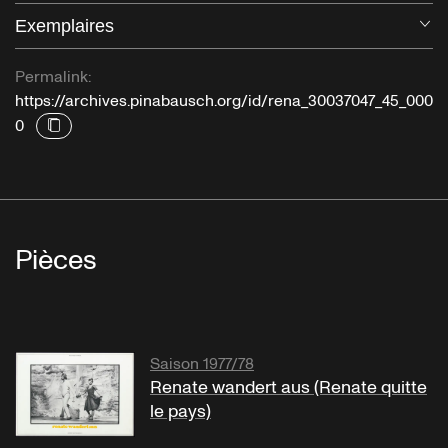
Exemplaires
Ou
Permalink:
https://archives.pinabausch.org/id/rena_30037047_45_000
0
Pièces
Saison 1977/78
Renate wandert aus (Renate quitte
le pays)