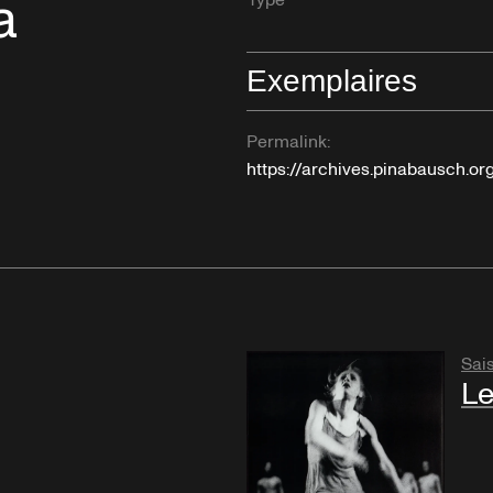
a
Type
Exemplaires
Permalink:
https://archives.pinabausch.o
Sai
Le