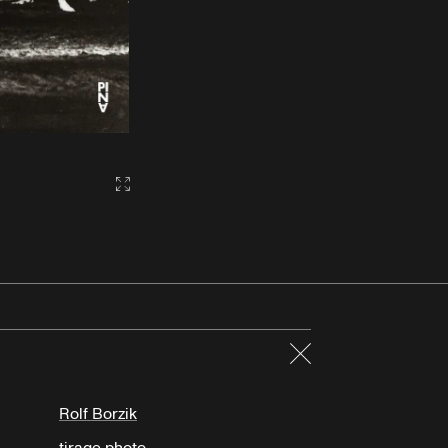
Gallery2:fullscreen
Fermer
Rolf Borzik