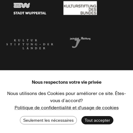
Stadt Wuppertal
Kulturstiftung des Bundes
Kulturstiftung der Länder
Dr. Werner Jackstädt Stiftung
Nous respectons votre vie privée
Nous utilisons des Cookies pour améliorer ce site. Êtes-
Haus der Kulturen der Welt
Goethe-Institut
vous d´accord?
Politique de confidentialité et d'usage de cookies
Seulement les nécessaires
Tout accepter