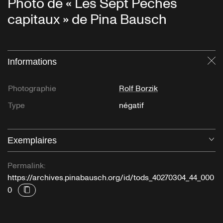
Photo de « Les Sept Péchés
capitaux » de Pina Bausch
Informations
Fe
Photographie
Rolf Borzik
Type
négatif
Exemplaires
Ou
Permalink:
https://archives.pinabausch.org/id/tods_40270304_44_000
0