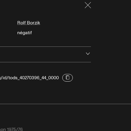
Fermer
Rolf Borzik
négatif
Ouvrir
rg/id/tods_40270396_44_0000
son 1975/76