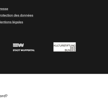
resse
rotection des données
entions légales
Stadt Wuppertal
Kulturstiftung des Bundes
cord?