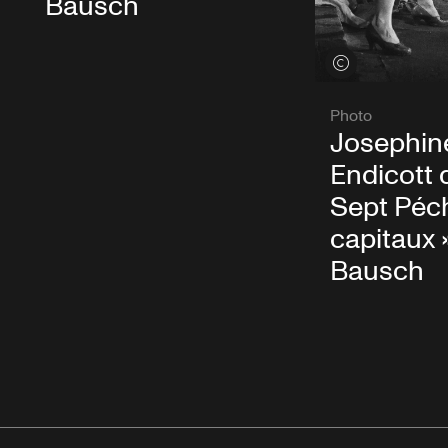
Bausch
Voir les crédits
Photo
Josephin
Endicott 
Sept Péc
capitaux 
Bausch