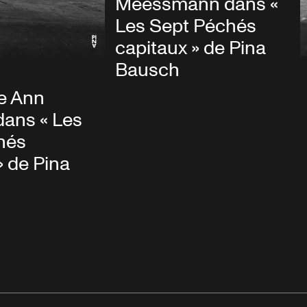
Meessmann dans «
Les Sept Péchés
capitaux » de Pina
Bausch
e Ann
dans « Les
hés
» de Pina