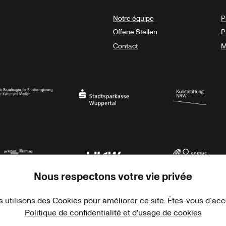
Notre équipe
P
Offene Stellen
P
Contact
M
sregierung
Stadtsparkasse Wuppertal
Kunststiftung NRW
Nous respectons votre vie privée
rner Jackstädt Stiftung
Haus der Kulturen der Welt
Goethe-Institut
 utilisons des Cookies pour améliorer ce site. Êtes-vous d´ac
Politique de confidentialité et d'usage de cookies