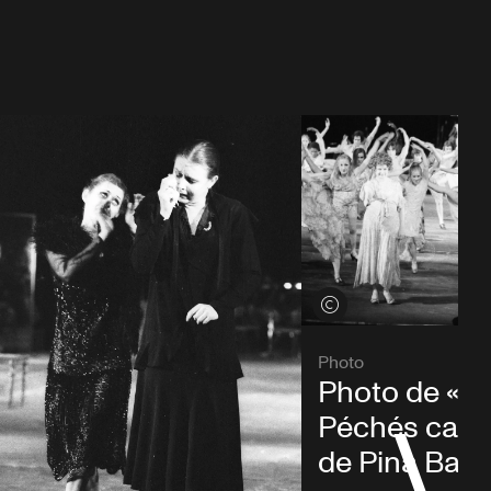
Voir les crédits
Photo
Photo de « L
Péchés capit
de Pina Bau