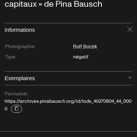
capitaux » de Pina Bausch
Informations
Fe
Photographie
Rolf Borzik
Type
négatif
Exemplaires
Ou
Permalink:
https://archives.pinabausch.org/id/tods_40270804_44_000
0