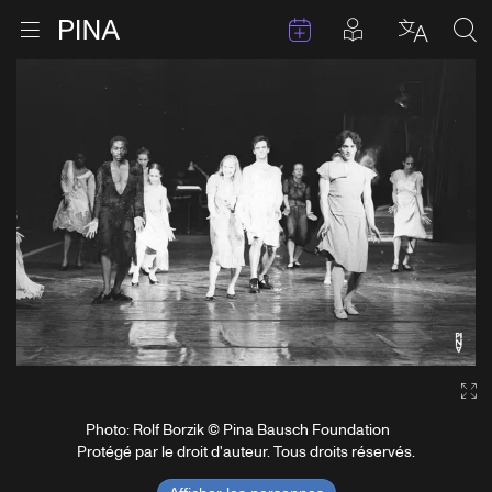
Évenements
Articles en 
Retour à la page d'accueil
Ouvrir le menu
Choisir 
Sea
Aller au contenu
Ga
Photo: Rolf Borzik © Pina Bausch Foundation
Protégé par le droit d'auteur. Tous droits réservés.