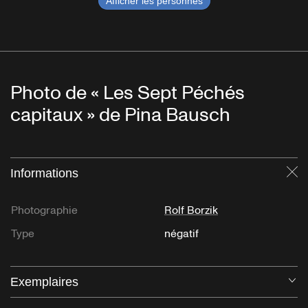
Afficher les personnes
Photo de « Les Sept Péchés
capitaux » de Pina Bausch
Informations
Fe
Photographie
Rolf Borzik
Type
négatif
Exemplaires
Ou