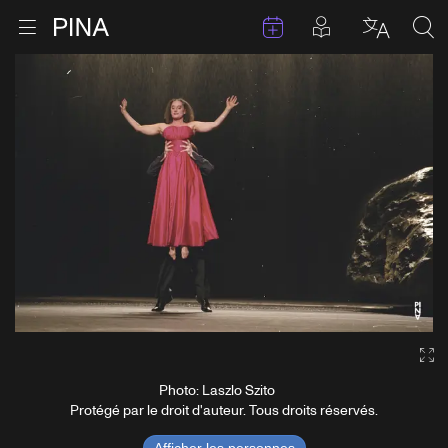
Évenements
Articles en 
Retour à la page d'accueil
Ouvrir le menu
Choisir 
Sea
Aller au contenu
Ga
Photo: Laszlo Szito
Protégé par le droit d'auteur. Tous droits réservés.