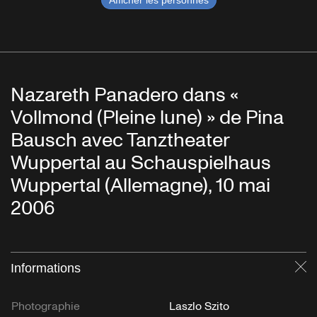
Afficher les personnes
Nazareth Panadero dans «
Vollmond (Pleine lune) » de Pina
Bausch avec Tanztheater
Wuppertal au Schauspielhaus
Wuppertal (Allemagne), 10 mai
2006
Informations
Fe
Photographie
Laszlo Szito