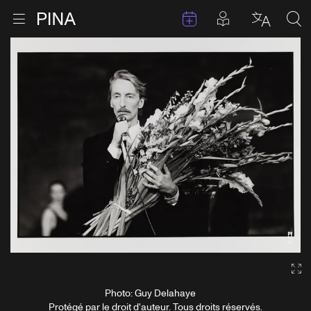
Évenements
Articles en 
Retour à la page d'accueil
Ouvrir le menu
Choisir 
Sea
Aller au contenu
Ga
Photo: Guy Delahaye
Protégé par le droit d'auteur. Tous droits réservés.