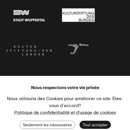
Stadt Wuppertal
Kulturstiftung des Bundes
Kulturstiftung der Länder
Dr. Werner Jackstädt Stiftung
Nous respectons votre vie privée
Nous utilisons des Cookies pour améliorer ce site. Êtes-
Haus der Kulturen der Welt
Goethe-Institut
vous d´accord?
Politique de confidentialité et d'usage de cookies
Seulement les nécessaires
Tout accepter