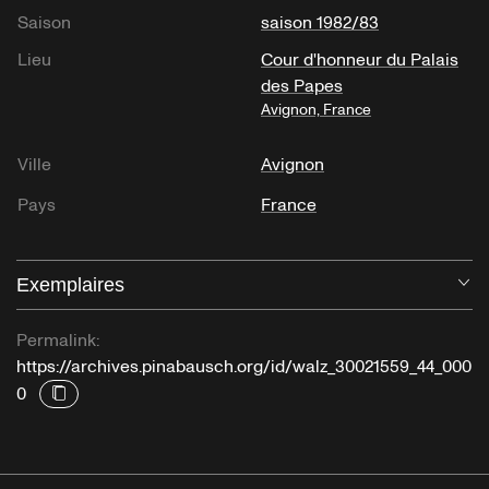
Saison
saison 1982/83
Lieu
Cour d'honneur du Palais
des Papes
Avignon, France
Ville
Avignon
Pays
France
Exemplaires
Ou
Permalink:
https://archives.pinabausch.org/id/walz_30021559_44_000
0