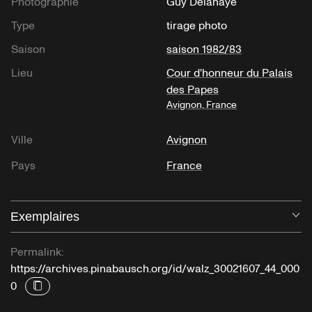
Photographie
Guy Delahaye
Type
tirage photo
Saison
saison 1982/83
Lieu
Cour d'honneur du Palais
des Papes
Avignon, France
Ville
Avignon
Pays
France
Exemplaires
Ou
Permalink:
https://archives.pinabausch.org/id/walz_30021607_44_000
0