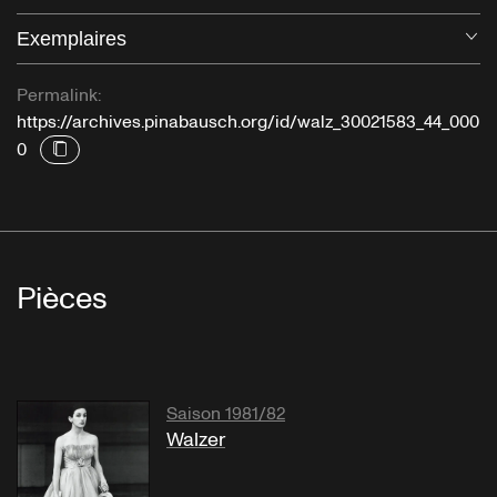
Exemplaires
Ou
Permalink:
https://archives.pinabausch.org/id/walz_30021583_44_000
0
Pièces
Saison 1981/82
Walzer