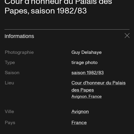
Cour d'honneur du Palais des
Papes, saison 1982/83
Informations
Fe
Photographie
Guy Delahaye
Type
tirage photo
Saison
saison 1982/83
Lieu
Cour d'honneur du Palais
des Papes
Avignon, France
Ville
Avignon
Pays
France