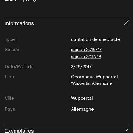
Informations
Fe
Type
captation de spectacle
Saison
saison 2016/17
saison 2017/18
Date/Période
2/26/2017
Lieu
Opernhaus Wuppertal
Wuppertal, Allemagne
Ville
Wuppertal
Pays
Allemagne
Exemplaires
Ou