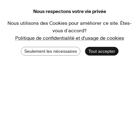
Ministerium
Bundesregierung
Nous respectons votre vie privée
Nous utilisons des Cookies pour améliorer ce site. Êtes-
vous d´accord?
Politique de confidentialité et d'usage de cookies
Stadtsparkasse Wuppertal
Kunststiftung NRW
Seulement les nécessaires
Tout accepter
Stadt Wuppertal
Kulturstiftung des Bundes
Kulturstiftung der Länder
Dr. Werner Jackstädt Stiftung