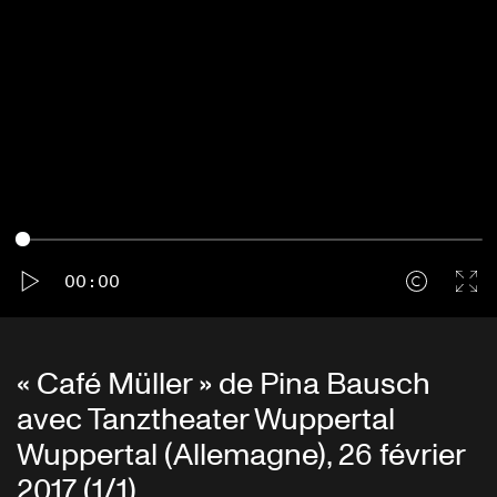
lectur
"Next, Winter Comes Slowly"
The Fairy Queen
"Next, Winter Comes Slowly, Pale"
00:00
"See, Even Night"
« Café Müller » de Pina Bausch
The Fairy Queen
"See, Even Night"
avec Tanztheater Wuppertal
Wuppertal (Allemagne), 26 février
2017 (1/1)