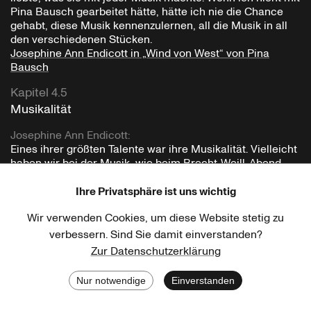
Pina Bausch gearbeitet hätte, hätte ich nie die Chance
gehabt, diese Musik kennenzulernen, all die Musik in all
den verschiedenen Stücken.
Josephine Ann Endicott in „Wind von West“ von Pina
Bausch
Kapitel 4.5
Musikalität
Josephine Ann Endicott
:
Eines ihrer größten Talente war ihre Musikalität. Vielleicht
haben wir bei der Musik, wie beim Brecht-Weill-Abend,
irgendwie dasselbe empfunden. Die Dinge, die sie mit
dieser Musik machte, waren auch für mich einfach
Ihre Privatsphäre ist uns wichtig
perfekt. Als wir es zum ersten Mal machten, verstand ich
Wir verwenden Cookies, um diese Website stetig zu
den Text nicht so gut. Der Brecht-Text war sehr deutsch,
aber er spielte für mich keine Rolle, weil die Musik so
verbessern. Sind Sie damit einverstanden?
kraftvoll war. Ich wusste genug über die Geschichte, um
Zur Datenschutzerklärung
die Person darzustellen, die ich spielte. Als ich 58 war und
dieselbe Rolle spielte – die Rolle der Anna –, verstand ich
Nur notwendige
Einverstanden
den Text besser. Vielleicht habe ich die Rolle sogar mit
Zurück
Drucken
mehr Bitterkeit gespielt, als ich 58 war, als mit 27, weil ich