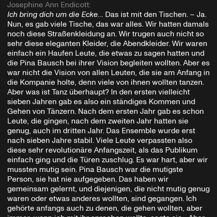
Josephine Ann Endicott
:
Ich bring dich um die Ecke…
Das ist mit den Tischen. – Ja.
Nun, es gab viele Tische, das war alles. Wir hatten damals
noch diese Straßenkleidung an. Wir trugen auch nicht so
sehr diese eleganten Kleider, die Abendkleider. Wir waren
einfach ein Haufen Leute, die etwas zu sagen hatten und
die Pina Bausch bei ihrer Vision begleiten wollten. Aber es
war nicht die Vision von allen Leuten, die sie am Anfang in
die Kompanie holte, denn viele von ihnen wollten tanzen.
Aber was ist Tanz überhaupt? In den ersten vielleicht
sieben Jahren gab es also ein ständiges Kommen und
Gehen von Tänzern. Nach dem ersten Jahr gab es schon
Leute, die gingen, nach dem zweiten Jahr hatten sie
genug, auch im dritten Jahr. Das Ensemble wurde erst
nach sieben Jahre stabil. Viele Leute verpassten also
diese sehr revolutionäre Anfangszeit, als das Publikum
einfach ging und die Türen zuschlug. Es war hart, aber wir
mussten mutig sein. Pina Bausch war die mutigste
Person, sie hat nie aufgegeben. Das haben wir
gemeinsam gelernt, und diejenigen, die nicht mutig genug
waren oder etwas anderes wollten, sind gegangen. Ich
gehörte anfangs auch zu denen, die gehen wollten, aber