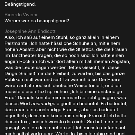
Beängstigend.
Ricardo Viviani
:
Warum war es beängstigend?
Josephine Ann Endicott
:
Also, ich saß auf einem Stuhl, so ganz allein in einem
Pelzmantel. Ich hatte hässliche Schuhe an, mit einem
hohen Absatz, aber nicht wie die Stilettos, die die Frauen
im Tanztheater tragen, die so hoch sind. Ich hatte einen
engen Rock an. Ich war dort allein mit all meinen Ängsten,
was die Leute sagen werden: fettes Gesicht, all diese
Dinge. Sie ließ mir die Freiheit, zu warten, bis das ganze
Publikum still war und saß. Da war ich also. Die Haare
waren auf altmodisch deutsche Weise frisiert, und ich
musste diesen Text sprechen: „Ich bin eine anständige
Frau.“ Damals konnte mir niemand so richtig sagen, was
dieses Wort
anständige
eigentlich bedeutet. Es bedeutet,
dass man eine anständige Frau ist, aber es bedeutet
eigentlich, dass man keine anständige Frau ist. Ich hatte
diesen Text, und ich wusste das nicht. Sie hat mir nicht
gesagt, wie ich das machen soll. Ich musste einfach auf
mich selbst vertrauen: „Warte Jo, bis alle ruhig sind und