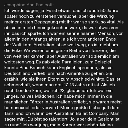
Josephine Ann Endicott
:
Ich würde sagen, ja. Es ist etwas, das ich auch 50 Jahre
später noch zu verstehen versuche, aber die Wirkung
meiner ersten Begegnung mit ihr war so stark, so vital. Als
ob sie in mich hineingekrochen wäre, da war etwas von
ihr, das ich spürte. Ich war ein sehr einsamer Mensch, vor
allem in den Anfangsjahren, als ich vom anderen Ende
der Welt kam. Australien ist so weit weg, es ist nicht um
die Ecke. Wir waren eine ganze Reihe von Tänzern, die
von weit her kamen, aber Australien war so ziemlich am
weitesten weg. Es gab viele Parallelen, zum Beispiel
konnte Pina Bausch kaum Englisch sprechen, als sie
Deutschland verließ, um nach Amerika zu gehen. Sie
erzählt, wie sie ihren Eltern zum Abschied winkte. Das ist
schmerzhaft, wenn man erst 17, 18 Jahre alt ist. Als ich
nach London kam, war ich 22, glaube ich. Ich war ein
junges, naives Mädchen. Ich habe mich immer in die
männlichen Tänzer in Australien verliebt, sie waren meist
homosexuell oder verwirrt. Meine größte Liebe galt dem
Tanz, und ich war in der Australian Ballet Company. Man
sagte mir: „Du bist so talentiert, Jo, aber dein Gesicht ist
zu rund“. Ich war jung, mein Körper war schön. Meine