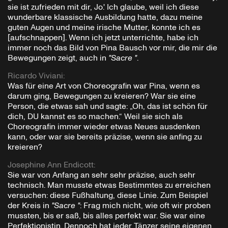
sie ist zufrieden mit dir, Jo.' Ich glaube, weil ich diese
wunderbare klassische Ausbildung hatte, dazu meine
guten Augen und meine irische Mutter, konnte ich es
[aufschnappen]. Wenn ich jetzt unterrichte, habe ich
immer noch das Bild von Pina Bausch vor mir, die mir die
Bewegungen zeigt, auch in
"Sacre "
.
Ricardo Viviani
:
Was für eine Art von Choreografin war Pina, wenn es
darum ging, Bewegungen zu kreieren? War sie eine
Person, die etwas sah und sagte: „Oh, das ist schön für
dich, DU kannst es so machen.“ Weil sie sich als
Choreografin immer wieder etwas Neues ausdenken
kann, oder war sie bereits präzise, wenn sie anfing zu
kreieren?
Josephine Ann Endicott
:
Sie war von Anfang an sehr sehr präzise, auch sehr
technisch. Man musste etwas Bestimmtes zu erreichen
versuchen: diese Fußhaltung, diese Linie. Zum Beispiel
der Kreis in
"Sacre "
: Frag mich nicht, wie oft wir proben
mussten, bis er saß, bis alles perfekt war. Sie war eine
Perfektionistin. Dennoch hat jeder Tänzer seine eigenen