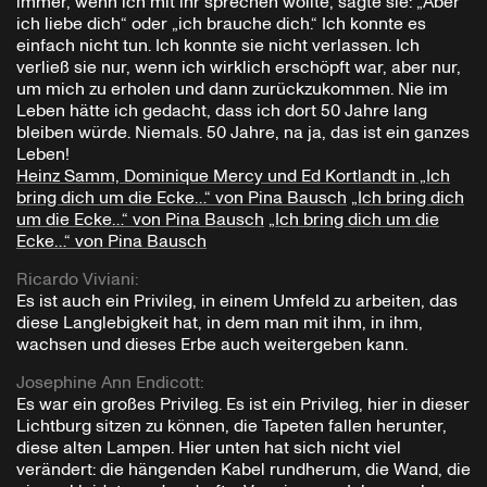
immer, wenn ich mit ihr sprechen wollte, sagte sie: „Aber
ich liebe dich“ oder „ich brauche dich.“ Ich konnte es
einfach nicht tun. Ich konnte sie nicht verlassen. Ich
verließ sie nur, wenn ich wirklich erschöpft war, aber nur,
um mich zu erholen und dann zurückzukommen. Nie im
Leben hätte ich gedacht, dass ich dort 50 Jahre lang
bleiben würde. Niemals. 50 Jahre, na ja, das ist ein ganzes
Leben!
Heinz Samm, Dominique Mercy und Ed Kortlandt in „Ich
bring dich um die Ecke…“ von Pina Bausch
„Ich bring dich
um die Ecke…“ von Pina Bausch
„Ich bring dich um die
Ecke…“ von Pina Bausch
Ricardo Viviani
:
Es ist auch ein Privileg, in einem Umfeld zu arbeiten, das
diese Langlebigkeit hat, in dem man mit ihm, in ihm,
wachsen und dieses Erbe auch weitergeben kann.
Josephine Ann Endicott
:
Es war ein großes Privileg. Es ist ein Privileg, hier in dieser
Lichtburg sitzen zu können, die Tapeten fallen herunter,
diese alten Lampen. Hier unten hat sich nicht viel
verändert: die hängenden Kabel rundherum, die Wand, die