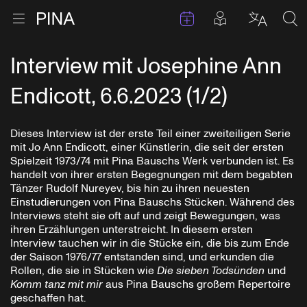
Termine
Beiträge in 
Zur Startseite
Menu öffnen
Sprache 
Suc
Zum Inhalt springen
Interview mit Josephine Ann
Endicott, 6.6.2023 (1/2)
Dieses Interview ist der erste Teil einer zweiteiligen Serie
mit Jo Ann Endicott, einer Künstlerin, die seit der ersten
Spielzeit 1973/74 mit Pina Bauschs Werk verbunden ist. Es
handelt von ihrer ersten Begegnungen mit dem begabten
Tänzer Rudolf Nureyev, bis hin zu ihren neuesten
Einstudierungen von Pina Bauschs Stücken. Während des
Interviews steht sie oft auf und zeigt Bewegungen, was
ihren Erzählungen unterstreicht. In diesem ersten
Interview tauchen wir in die Stücke ein, die bis zum Ende
der Saison 1976/77 entstanden sind, und erkunden die
Rollen, die sie in Stücken wie
Die sieben Todsünden
und
Komm tanz mit mir
aus Pina Bauschs großem Repertoire
geschaffen hat.