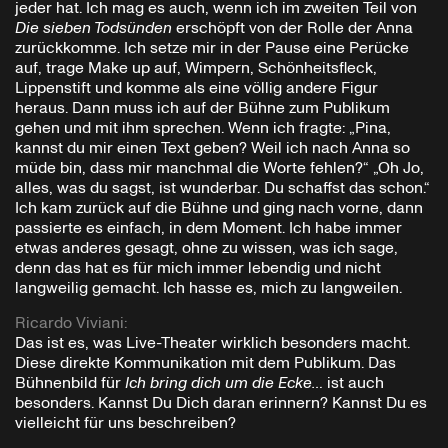
jeder hat. Ich mag es auch, wenn ich im zweiten Teil von
Die sieben Todsünden
erschöpft von der Rolle der Anna
zurückkomme. Ich setze mir in der Pause eine Perücke
auf, trage Make up auf, Wimpern, Schönheitsfleck,
Lippenstift und komme als eine völlig andere Figur
heraus. Dann muss ich auf der Bühne zum Publikum
gehen und mit ihm sprechen. Wenn ich fragte: „Pina,
kannst du mir einen Text geben? Weil ich nach Anna so
müde bin, dass mir manchmal die Worte fehlen?“ „Oh Jo,
alles, was du sagst, ist wunderbar. Du schaffst das schon.“
Ich kam zurück auf die Bühne und ging nach vorne, dann
passierte es einfach, in dem Moment. Ich habe immer
etwas anderes gesagt, ohne zu wissen, was ich sage,
denn das hat es für mich immer lebendig und nicht
langweilig gemacht. Ich hasse es, mich zu langweilen.
Ricardo Viviani
:
Das ist es, was Live-Theater wirklich besonders macht.
Diese direkte Kommunikation mit dem Publikum. Das
Bühnenbild für
Ich bring dich um die Ecke…
ist auch
besonders. Kannst Du Dich daran erinnern? Kannst Du es
vielleicht für uns beschreiben?