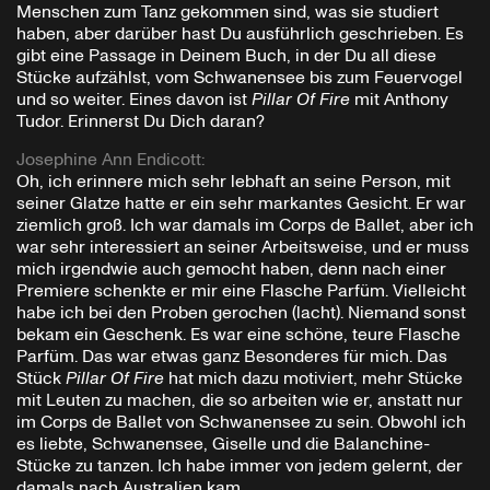
Menschen zum Tanz gekommen sind, was sie studiert
haben, aber darüber hast Du ausführlich geschrieben. Es
gibt eine Passage in Deinem Buch, in der Du all diese
Stücke aufzählst, vom Schwanensee bis zum Feuervogel
und so weiter. Eines davon ist
Pillar Of Fire
mit Anthony
Tudor. Erinnerst Du Dich daran?
Josephine Ann Endicott
:
Oh, ich erinnere mich sehr lebhaft an seine Person, mit
seiner Glatze hatte er ein sehr markantes Gesicht. Er war
ziemlich groß. Ich war damals im Corps de Ballet, aber ich
war sehr interessiert an seiner Arbeitsweise, und er muss
mich irgendwie auch gemocht haben, denn nach einer
Premiere schenkte er mir eine Flasche Parfüm. Vielleicht
habe ich bei den Proben gerochen (lacht). Niemand sonst
bekam ein Geschenk. Es war eine schöne, teure Flasche
Parfüm. Das war etwas ganz Besonderes für mich. Das
Stück
Pillar Of Fire
hat mich dazu motiviert, mehr Stücke
mit Leuten zu machen, die so arbeiten wie er, anstatt nur
im Corps de Ballet von Schwanensee zu sein. Obwohl ich
es liebte, Schwanensee, Giselle und die Balanchine-
Stücke zu tanzen. Ich habe immer von jedem gelernt, der
damals nach Australien kam.