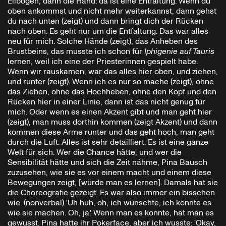
Ellbogen, dann die Hand: da ist eine Entfaltung. Wenn du
oben ankommst und nicht mehr weiterkannst, dann gehst
du nach unten (zeigt) und dann bringt dich der Rücken
nach oben. Es geht nur um die Entfaltung. Das war alles
neu für mich. Solche Hände (zeigt), das Anheben des
Brustbeins, das musste ich schon für
Iphigenie auf Tauris
lernen, weil ich eine der Priesterinnen gespielt habe.
Wenn wir rauskamen, war das alles hier oben, und ziehen,
und runter (zeigt). Wenn ich es nur so mache (zeigt), ohne
das Ziehen, ohne das Hochheben, ohne den Kopf und den
Rücken hier in einer Linie, dann ist das nicht genug für
mich. Oder wenn es einen Akzent gibt und man geht hier
(zeigt), man muss dorthin kommen (zeigt Akzent) und dann
kommen diese Arme runter und das geht hoch, man geht
durch die Luft. Alles ist sehr detailliert. Es ist eine ganze
Welt für sich. Wer die Chance hätte, und wer die
Sensibilität hätte und sich die Zeit nähme, Pina Bausch
zuzusehen, wie sie es vor einem macht und einem diese
Bewegungen zeigt, [würde man es lernen]. Damals hat sie
die Choreografie gezeigt. Es war also immer ein bisschen
wie: (nonverbal) 'Uh huh, oh, ich wünschte, ich könnte es
wie sie machen. Oh, ja.' Wenn man es konnte, hat man es
gewusst. Pina hatte ihr Pokerface, aber ich wusste: 'Okay,