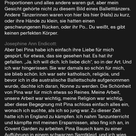
Proportionen und alles andere waren gut, aber mein
Gesicht gehörte nicht zu diesem Bild eines Balletttänzers.
Andere Tänzerinnen waren von hier bis hier (Hals) zu kurz,
oder ihre Hände zu klein, sie hatten einen
geschwungenen Rücken, oder ihr Po... Du weißt, es gibt
keinen perfekten Körper.
Josephine Ann Endicott
:
Aber bei Pina habe ich einfach ihre Liebe für mich
gespürt, für etwas, das sie gesehen hat. Es hat ihr
gefallen. „Ja. Ich will dich. Ich liebe dich“, so in der Art. Und
ich war hingerissen. Sie war damals so schön für mich,
sie blieb schön. Ich war sehr katholisch, religiös, und
bevor ich in die australische Ballettschule aufgenommen
wurde, dachte ich daran, Nonne zu werden. Die Schönheit
von Pina war für mich etwas so Reines. Meine Arbeit,
unsere Arbeit war wichtig, meine Religion war wichtig,
aber diese Begegnung mit Pina schloss einfach alles ein,
wonach ich suchte, als ich so jung war. Zu dieser Zeit
hatte ich in England zu kämpfen. Ich nahm Tanzunterricht
und kämpfte mit meinen Ersparnissen, also fing ich an, in
Covent Garden zu arbeiten. Pina Bausch kam zu einer
Aufführung in einem schwarzen Samtkleid, und ich wies