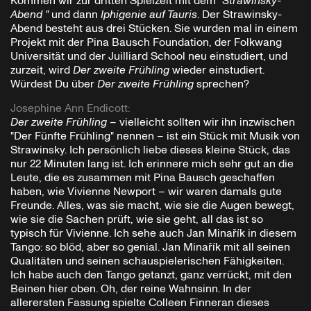
Kommen wir zur dritten Spielzeit mit dem
"Strawinsky-
Abend "
und dann
Iphigenie auf Tauris
. Der Strawinsky-
Abend besteht aus drei Stücken. Sie wurden mal in einem
Projekt mit der Pina Bausch Foundation, der Folkwang
Universität und der Juilliard School neu einstudiert, und
zurzeit, wird
Der zweite Frühling
wieder einstudiert.
Würdest Du über
Der zweite Frühling
sprechen?
Josephine Ann Endicott
:
Der zweite Frühling
– vielleicht sollten wir ihn inzwischen
"Der Fünfte Frühling" nennen – ist ein Stück mit Musik von
Strawinsky. Ich persönlich liebe dieses kleine Stück, das
nur 22 Minuten lang ist. Ich erinnere mich sehr gut an die
Leute, die es zusammen mit Pina Bausch geschaffen
haben, wie Vivienne Newport – wir waren damals gute
Freunde. Alles, was sie macht, wie sie die Augen bewegt,
wie sie die Sachen prüft, wie sie geht, all das ist so
typisch für Vivienne. Ich sehe auch Jan Minařík in diesem
Tango: so blöd, aber so genial. Jan Minařík mit all seinen
Qualitäten und seinen schauspielerischen Fähigkeiten.
Ich habe auch den Tango getanzt, ganz verrückt, mit den
Beinen hier oben. Oh, der reine Wahnsinn. In der
allerersten Fassung spielte Colleen Finneran dieses