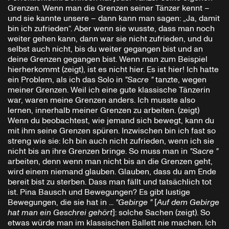
Grenzen. Wenn man die Grenzen seiner Tänzer kennt –
und sie kannte unsere – dann kann man sagen: „Ja, damit
bin ich zufrieden“. Aber wenn sie wusste, dass man noch
weiter gehen kann, dann war sie nicht zufrieden, und du
selbst auch nicht, bis du weiter gegangen bist und an
deine Grenzen gegangen bist. Wenn man zum Beispiel
hierherkommt (zeigt), ist es nicht hier. Es ist hier! Ich hatte
ein Problem, als ich das Solo in
"Sacre "
tanzte, wegen
meiner Grenzen. Weil ich eine gute klassische Tänzerin
war, waren meine Grenzen anders. Ich musste also
lernen, innerhalb meiner Grenzen zu arbeiten. (zeigt)
Wenn du beobachtest, wie jemand sich bewegt, kann du
mit ihm seine Grenzen spüren. Inzwischen bin ich fast so
streng wie sie: Ich bin auch nicht zufrieden, wenn ich sie
nicht bis an ihre Grenzen bringe. So muss man in
"Sacre "
arbeiten, denn wenn man nicht bis an die Grenzen geht,
wird einem niemand glauben. Glauben, dass du am Ende
bereit bist zu sterben. Dass man fällt und tatsächlich tot
ist. Pina Bausch und Bewegungen? Es gibt lustige
Bewegungen, die sie hat in ...
"Gebirge "
[
Auf dem Gebirge
hat man ein Geschrei gehört
]: solche Sachen (zeigt). So
etwas würde man im klassischen Ballett nie machen. Ich