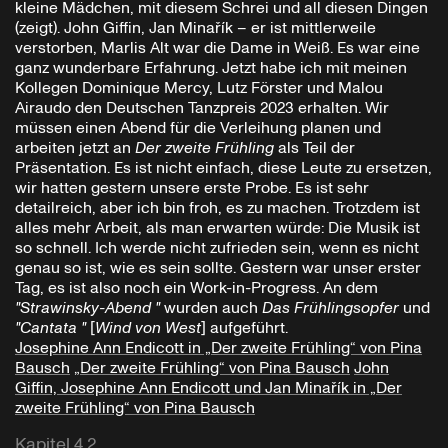
kleine Mädchen, mit diesem Schrei und all diesen Dingen
(zeigt). John Giffin, Jan Minařík – er ist mittlerweile
verstorben, Marlis Alt war die Dame in Weiß. Es war eine
ganz wunderbare Erfahrung. Jetzt habe ich mit meinen
Kollegen Dominique Mercy, Lutz Förster und Malou
Airaudo den Deutschen Tanzpreis 2023 erhalten. Wir
müssen einen Abend für die Verleihung planen und
arbeiten jetzt an
Der zweite Frühling
als Teil der
Präsentation. Es ist nicht einfach, diese Leute zu ersetzen,
wir hatten gestern unsere erste Probe. Es ist sehr
detailreich, aber ich bin froh, es zu machen. Trotzdem ist
alles mehr Arbeit, als man erwarten würde: Die Musik ist
so schnell. Ich werde nicht zufrieden sein, wenn es nicht
genau so ist, wie es sein sollte. Gestern war unser erster
Tag, es ist also noch ein Work-in-Progress. An dem
"Strawinsky-Abend "
wurden auch
Das Frühlingsopfer
und
"Cantata "
[
Wind von West
] aufgeführt.
Josephine Ann Endicott in „Der zweite Frühling“ von Pina
Bausch
„Der zweite Frühling“ von Pina Bausch
John
Giffin, Josephine Ann Endicott und Jan Minařík in „Der
zweite Frühling“ von Pina Bausch
Kapitel 4.2