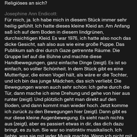
Religiöses an sich?
Josephine Ann Endicott
:
Für mich, ja. Ich habe mich in diesem Stück immer sehr
heilig gefühlt. Ich hatte dieses kleine Kleid an. Am Anfang
saß ich auf dem Boden in diesem lindgrünen,
durchsichtigen Kleid. Es war 1976, ich hatte also noch das
dicke Gesicht, sah also aus wie eine große Puppe. Das
Publikum sah drei durch Gaze getrennte Räume. Die
Gruppe lief auf die Bühne und machte diese
Handbewegungen, ganz einfache Dinge (zeigt). Es ist so
einfach, so voller Schönheit. In dem Stück gibt es eine
Mutterfigur, die einen Vogel hält, als wäre er die Tochter,
und ich bin das junge Mädchen, das sich verliebt. Die
Bewegungen waren auch sehr schön: Ich gehe durch die
Tür, dann mache ich eine Drehung und gehe von hier aus
runter (zeigt). Und plötzlich geht man direkt auf den
Boden, und dann kommt man wieder hoch. Jetzt komme
ich zurück zu den Bewegungen hier (zeigt). Dann gibt es
nur diese kleine Augenbewegung. Es sieht nach nichts
aus (zeigt), aber es passiert etwas in dir, das dich dazu
bringt, es zu tun. Sie war so instinktiv musikalisch. Ich
liebte, was sie mit jeder Musik machte. Wenn ich nicht mit