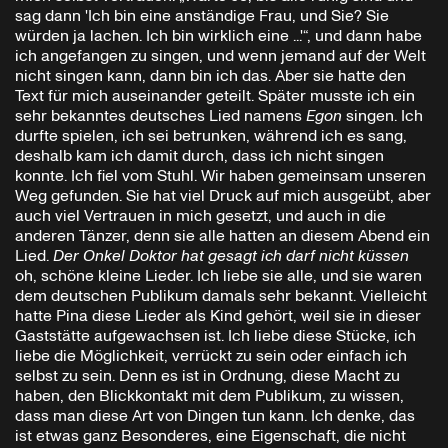
sag dann 'Ich bin eine anständige Frau, und Sie? Sie
würden ja lachen. Ich bin wirklich eine ...'“, und dann habe
ich angefangen zu singen, und wenn jemand auf der Welt
nicht singen kann, dann bin ich das. Aber sie hatte den
Text für mich auseinander geteilt. Später musste ich ein
sehr bekanntes deutsches Lied namens
Egon
singen. Ich
durfte spielen, ich sei betrunken, während ich es sang,
deshalb kam ich damit durch, dass ich nicht singen
konnte. Ich fiel vom Stuhl. Wir haben gemeinsam unseren
Weg gefunden. Sie hat viel Druck auf mich ausgeübt, aber
auch viel Vertrauen in mich gesetzt, und auch in die
anderen Tänzer, denn sie alle hatten an diesem Abend ein
Lied.
Der Onkel Doktor hat gesagt ich darf nicht küssen
oh, schöne kleine Lieder. Ich liebe sie alle, und sie waren
dem deutschen Publikum damals sehr bekannt. Vielleicht
hatte Pina diese Lieder als Kind gehört, weil sie in dieser
Gaststätte aufgewachsen ist. Ich liebe diese Stücke, ich
liebe die Möglichkeit, verrückt zu sein oder einfach ich
selbst zu sein. Denn es ist in Ordnung, diese Macht zu
haben, den Blickkontakt mit dem Publikum, zu wissen,
dass man diese Art von Dingen tun kann. Ich denke, das
ist etwas ganz Besonderes, eine Eigenschaft, die nicht