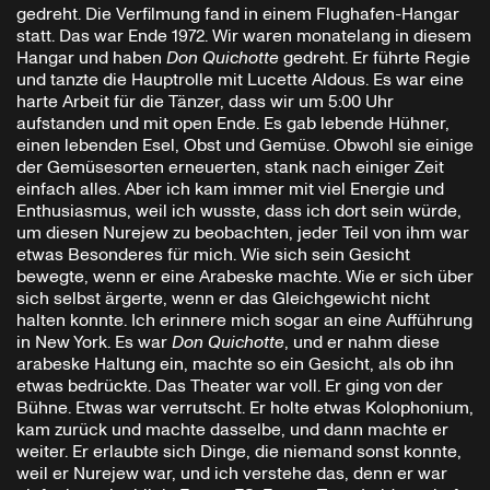
gedreht. Die Verfilmung fand in einem Flughafen-Hangar
statt. Das war Ende 1972. Wir waren monatelang in diesem
Hangar und haben
Don Quichotte
gedreht. Er führte Regie
und tanzte die Hauptrolle mit Lucette Aldous. Es war eine
harte Arbeit für die Tänzer, dass wir um 5:00 Uhr
aufstanden und mit open Ende. Es gab lebende Hühner,
einen lebenden Esel, Obst und Gemüse. Obwohl sie einige
der Gemüsesorten erneuerten, stank nach einiger Zeit
einfach alles. Aber ich kam immer mit viel Energie und
Enthusiasmus, weil ich wusste, dass ich dort sein würde,
um diesen Nurejew zu beobachten, jeder Teil von ihm war
etwas Besonderes für mich. Wie sich sein Gesicht
bewegte, wenn er eine Arabeske machte. Wie er sich über
sich selbst ärgerte, wenn er das Gleichgewicht nicht
halten konnte. Ich erinnere mich sogar an eine Aufführung
in New York. Es war
Don Quichotte
, und er nahm diese
arabeske Haltung ein, machte so ein Gesicht, als ob ihn
etwas bedrückte. Das Theater war voll. Er ging von der
Bühne. Etwas war verrutscht. Er holte etwas Kolophonium,
kam zurück und machte dasselbe, und dann machte er
weiter. Er erlaubte sich Dinge, die niemand sonst konnte,
weil er Nurejew war, und ich verstehe das, denn er war