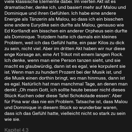
viele klassische Elemente dabei. Im vierten Akt ist es
dramatischer, denke ich, und basiert mehr auf Malou und
Dominique und ihren Gefühlen. Ich habe eine andere
Energie als Tänzerin als Malou, so dass ich ein bisschen
eine andere Eurydike sein durfte als Malou, genauso wie
Ed Kortlandt ein bisschen ein anderer Orpheus sein durfte
als Dominique. Trotzdem hatte ich damals ein kleines
Problem, weil ich das Gefühl hatte, ein paar Kilos zu dick
zu sein, nicht viel. Aber im dritten Akt haben wir nur diese
enge Korsage an, eine Art Trikot mit einem langen Rock.
Ich denke, wenn man eine Person tanzen sieht, und sie
macht es glaubwürdig, dann ist es egal, wie korpulent sie
ist. Wenn man zu hundert Prozent bei der Musik ist, und
die Musik einen dorthin bringt, wo man hinmuss, dann ist
es egal. Natürlich hat man manchmal Tage, an denen man
denkt: „Oh mein Gott, ich sollte heute besser nicht dieses
Stück Kuchen oder diese Tafel Schokolade essen“. Aber
für Pina war das nie ein Problem. Tatsache ist, dass Malou
und Dominique in diesem Stück so wunderbar waren,
dass ich das Gefühl hatte, vielleicht nicht so stark zu sein
wie sie.
Kapitel 4.3