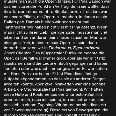
musste man auch die Opern tanzen. Für Pina Bausch war
das ein störender Punkt im Vertrag, denn sie wollte, dass
ihre Tänzer immer nur ihre Stücke tanzen. Trotzdem war
es unsere Pflicht, die Opern zu machen, in denen es ein
Ballett gab. Damals hießen wir noch nicht mal
Tanztheater. Wir haben nicht viel mit Pina getanzt. Wenn
man nicht zu ihren Lieblingen gehörte, musste man viel
sitzen und den anderen beim Tanzen zusehen. Man war
also ganz froh, in einer dieser Opern zu sein, denn
immerhin tanzten wir in
Fledermaus
,
Zigeunerbaron
,
André Chénier
. Das Wuppertaler Publikum mochte die
Oper, der Beifall war immer groß, aber als wir mit
Fritz
rauskamen, sind die Leute einfach gegangen und haben
Tomaten oder was auch immer geworfen. Es war schön,
mit Hans Pop zu arbeiten. Er hat Pina diese lästige
Aufgabe abgenommen, so dass sie an anderen Dingen
arbeiten konnte. Aber
Zwei Krawatten
war eine schöne
Arbeit, die Choreografie hat Pina gemacht. Wir hatten
diese Hüte und Kostüme aus der Charleston-Zeit. Ich
erinnere mich, dass ich spielte, ich sei betrunken, und
dass ich in einem Zug hing. Wir hatten bereits diese Art
von Bewegungen (zeigt). Diese Art von Bewegungen, die
in ihren Stücken geblieben sind, von Stück zu Stück