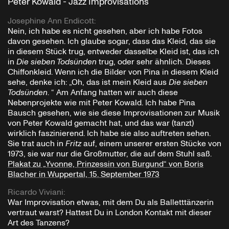
Peter Kowald - Jazz Improvisations
Josephine Ann Endicott
:
Nein, ich habe es nicht gesehen, aber ich habe Fotos
davon gesehen. Ich glaube sogar, dass das Kleid, das sie
in diesem Stück trug, entweder dasselbe Kleid ist, das ich
in
Die sieben Todsünden
trug, oder sehr ähnlich. Dieses
Chiffonkleid. Wenn ich die Bilder von Pina in diesem Kleid
sehe, denke ich: „Oh, das ist mein Kleid aus
Die sieben
Todsünden
. “ Am Anfang hatten wir auch diese
Nebenprojekte wie mit Peter Kowald. Ich habe Pina
Bausch gesehen, wie sie diese Improvisationen zur Musik
von Peter Kowald gemacht hat, und das war (tanzt)
wirklich faszinierend. Ich habe sie also auftreten sehen.
Sie trat auch in
Fritz
auf, einem unserer ersten Stücke von
1973, sie war nur die Großmutter, die auf dem Stuhl saß.
Plakat zu „Yvonne, Prinzessin von Burgund“ von Boris
Blacher in Wuppertal, 15. September 1973
Ricardo Viviani
:
War Improvisation etwas, mit dem Du als Balletttänzerin
vertraut warst? Hattest Du in London Kontakt mit dieser
Art des Tanzens?