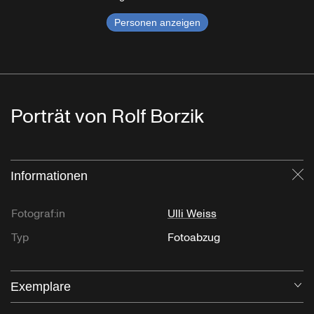
Personen anzeigen
Porträt von Rolf Borzik
Informationen
Sc
Fotograf:in
Ulli Weiss
Typ
Fotoabzug
Exemplare
Öf