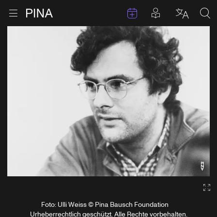
Termine
Beiträge in 
Zur Startseite
Menu öffnen
Sprache 
Suc
Zum Inhalt springen
Ga
Foto: Ulli Weiss © Pina Bausch Foundation
Urheberrechtlich geschützt. Alle Rechte vorbehalten.