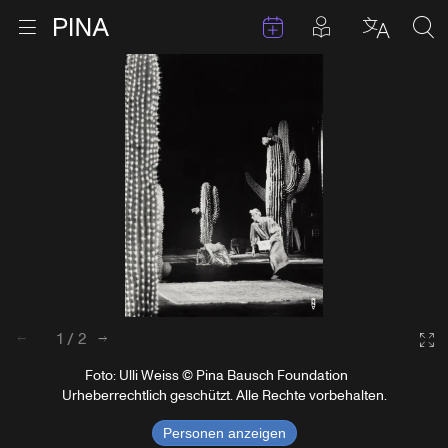
Termine
Beiträge in 
Zur Startseite
Menu öffnen
Sprache 
Suc
Zum Inhalt springen
1
/
2
zurück
weiter
Ga
Foto: Ulli Weiss © Pina Bausch Foundation
Urheberrechtlich geschützt. Alle Rechte vorbehalten.
Personen anzeigen