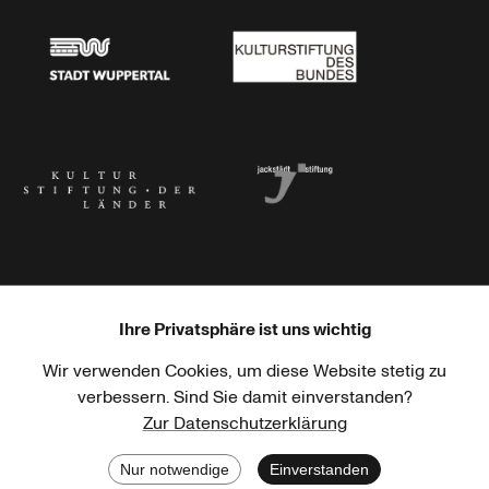
Stadt Wuppertal
Kulturstiftung des Bundes
Kulturstiftung der Länder
Dr. Werner Jackstädt Stiftung
Ihre Privatsphäre ist uns wichtig
Wir verwenden Cookies, um diese Website stetig zu
Haus der Kulturen der Welt
Goethe-Institut
verbessern. Sind Sie damit einverstanden?
Zur Datenschutzerklärung
Nur notwendige
Einverstanden