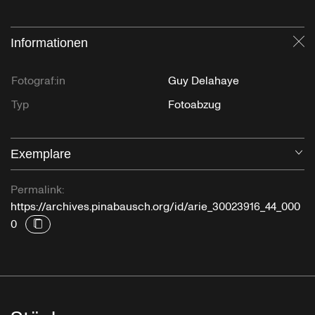
Informationen
Sc
Fotograf:in
Guy Delahaye
Typ
Fotoabzug
Exemplare
Öf
Permalink:
https://archives.pinabausch.org/id/arie_30023916_44_000
0