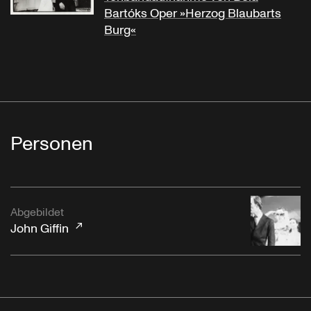
Bartóks Oper »Herzog Blaubarts
Burg«
Personen
Abgebildet
John Giffin