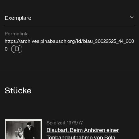
Exemplare
Öf
Permalink:
https://archives.pinabausch.org/id/blau_30022525_44_000
0
Stücke
Spielzeit 1976/77
Blaubart. Beim Anhören einer
Tonbandaufnahme von Béla