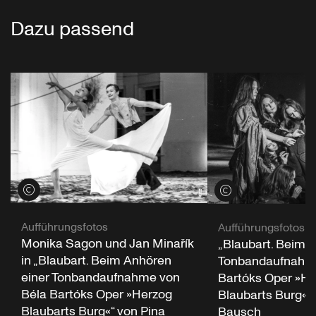
Dazu passend
Credits öffnen
Credits öffnen
Aufführungsfotos
Aufführungsfotos
Monika Sagon und Jan Minařík
„Blaubart. Beim 
in „Blaubart. Beim Anhören
Tonbandaufnahme
einer Tonbandaufnahme von
Bartóks Oper »He
Béla Bartóks Oper »Herzog
Blaubarts Burg«“ 
Blaubarts Burg«“ von Pina
Bausch