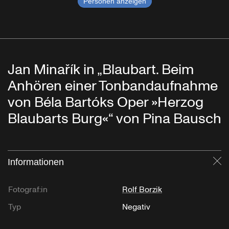
Personen anzeigen
Jan Minařík in „Blaubart. Beim
Anhören einer Tonbandaufnahme
von Béla Bartóks Oper »Herzog
Blaubarts Burg«“ von Pina Bausch
Informationen
Sc
Fotograf:in
Rolf Borzik
Typ
Negativ