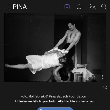
Termine
Beiträge in 
Zur Startseite
Menu öffnen
Sprache 
Suc
Zum Inhalt springen
Ga
Foto: Rolf Borzik © Pina Bausch Foundation
Urheberrechtlich geschützt. Alle Rechte vorbehalten.