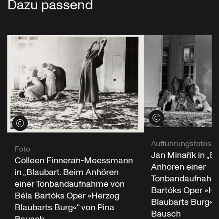
Dazu passend
Credits öffnen
Credits öffnen
Aufführungsfotos
Foto
Jan Minařík in „B
Colleen Finneran-Meessmann
Anhören einer
in „Blaubart. Beim Anhören
Tonbandaufnahme
einer Tonbandaufnahme von
Bartóks Oper »He
Béla Bartóks Oper »Herzog
Blaubarts Burg«“ 
Blaubarts Burg«“ von Pina
Bausch