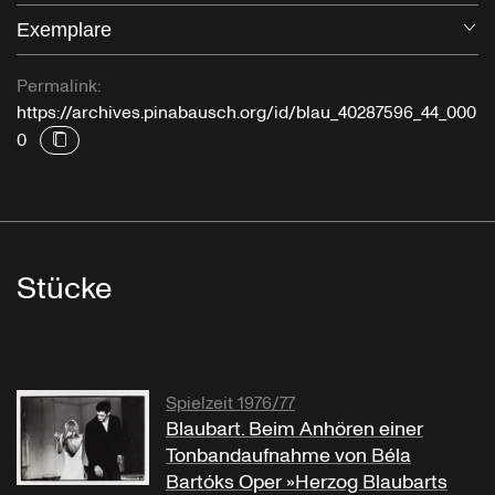
Exemplare
Öf
Permalink:
https://archives.pinabausch.org/id/blau_40287596_44_000
0
Stücke
Spielzeit 1976/77
Blaubart. Beim Anhören einer
Tonbandaufnahme von Béla
Bartóks Oper »Herzog Blaubarts