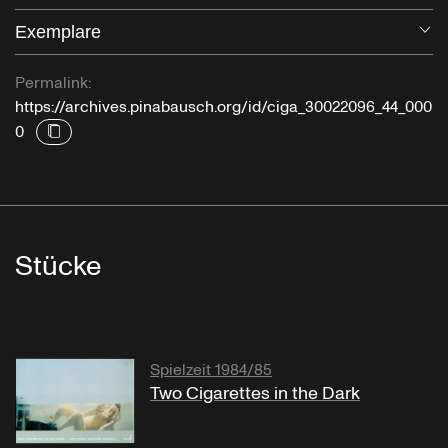
Exemplare
Öf
Permalink:
https://archives.pinabausch.org/id/ciga_30022096_44_000
0
Stücke
Spielzeit 1984/85
Two Cigarettes in the Dark