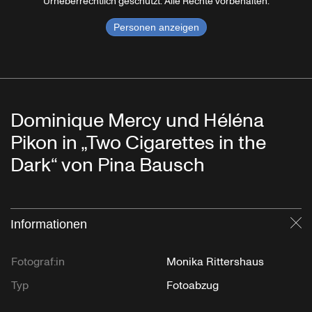
Urheberrechtlich geschützt. Alle Rechte vorbehalten.
Personen anzeigen
Dominique Mercy und Héléna
Pikon in „Two Cigarettes in the
Dark“ von Pina Bausch
Informationen
Sc
Fotograf:in
Monika Rittershaus
Typ
Fotoabzug