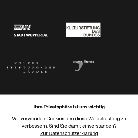
Stadtsparkasse Wuppertal
Kunststiftung NRW
Stadt Wuppertal
Kulturstiftung des Bundes
Kulturstiftung der Länder
Dr. Werner Jackstädt Stiftung
Ihre Privatsphäre ist uns wichtig
Wir verwenden Cookies, um diese Website stetig zu
Haus der Kulturen der Welt
Goethe-Institut
verbessern. Sind Sie damit einverstanden?
Zur Datenschutzerklärung