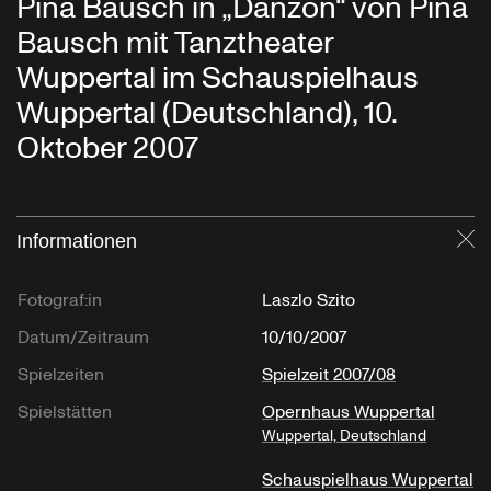
Pina Bausch in „Danzón“ von Pina
Bausch mit Tanztheater
Wuppertal im Schauspielhaus
Wuppertal (Deutschland), 10.
Oktober 2007
Informationen
Sc
Fotograf:in
Laszlo Szito
Datum/Zeitraum
10/10/2007
Spielzeiten
Spielzeit 2007/08
Spielstätten
Opernhaus Wuppertal
Wuppertal, Deutschland
Schauspielhaus Wuppertal