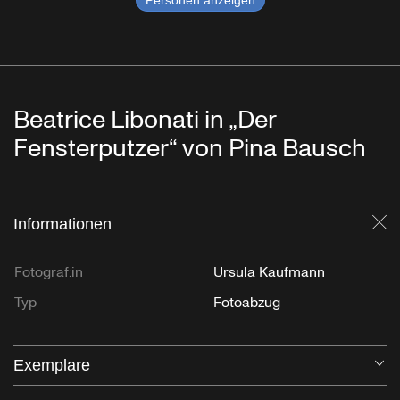
Personen anzeigen
Beatrice Libonati in „Der
Fensterputzer“ von Pina Bausch
Informationen
Sc
Fotograf:in
Ursula Kaufmann
Typ
Fotoabzug
Exemplare
Öf