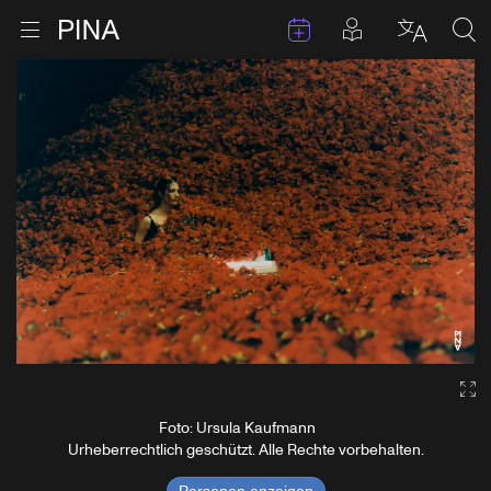
Termine
Beiträge in 
Zur Startseite
Menu öffnen
Sprache 
Suc
Zum Inhalt springen
Ga
Foto: Ursula Kaufmann
Urheberrechtlich geschützt. Alle Rechte vorbehalten.