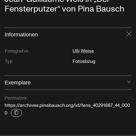
Fensterputzer“ von Pina Bausch
Informationen
Sc
Fotograf:in
Ulli Weiss
Typ
Fotoabzug
Exemplare
Öf
Permalink:
https://archives.pinabausch.org/id/fens_40291887_44_000
0