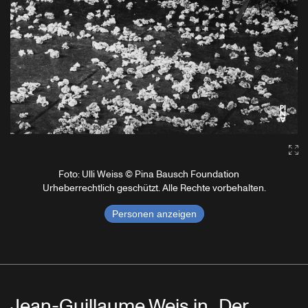
Ga
Foto: Ulli Weiss © Pina Bausch Foundation
Urheberrechtlich geschützt. Alle Rechte vorbehalten.
Personen anzeigen
Jean-Guillaume Weis in „Der