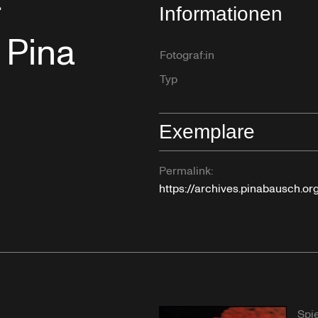
r
Informationen
 Pina
Fotograf:in
Typ
Exemplare
Permalink:
https://archives.pinabausch.o
Spie