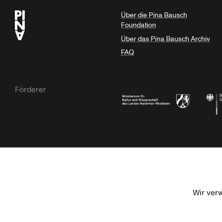
Über die Pina Bausch
Foundation
Über das Pina Bausch Archiv
FAQ
Förderer
Ministerium für Kultur und Wissensc
Die B
Kulturstiftung der Länder
Dr. We
Wir ver