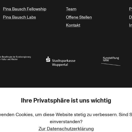
Pina Bausch Fellowship
Team
P
Pina Bausch Labs
Offene Stellen
D
Kontakt
I
haft des Landes Nordrhein-Westfalen
eauftragte der Bundesregierung für Kultur und Medien
Stadtsparkasse Wuppertal
Kunststiftung NRW
Ihre Privatsphäre ist uns wichtig
rner Jackstädt Stiftung
Haus der Kulturen der Welt
Goethe-Institut
wenden Cookies, um diese Website stetig zu verbessern. Sind S
einverstanden?
Zur Datenschutzerklärung