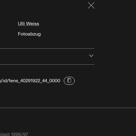
Schließen
Ulli Weiss
Fotoabzug
Öffnen
rg/id/fens_40291922_44_0000
lzeit 1996/97