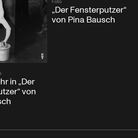
Foto
„Der Fensterputzer“
von Pina Bausch
s
hr in „Der
tzer“ von
sch