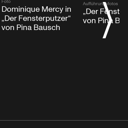
Foto
Aufführungsfotos
Dominique Mercy in
„Der Fenster
„Der Fensterputzer“
von Pina Ba
von Pina Bausch