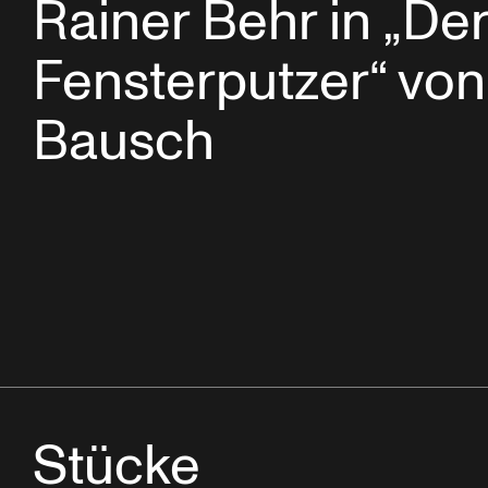
Rainer Behr in „De
Fensterputzer“ von
Bausch
Stücke