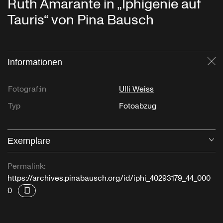
Ruth Amarante in „Iphigenie auf
Tauris“ von Pina Bausch
Informationen
Sc
Fotograf:in
Ulli Weiss
Typ
Fotoabzug
Exemplare
Öf
Permalink:
https://archives.pinabausch.org/id/iphi_40293179_44_000
0