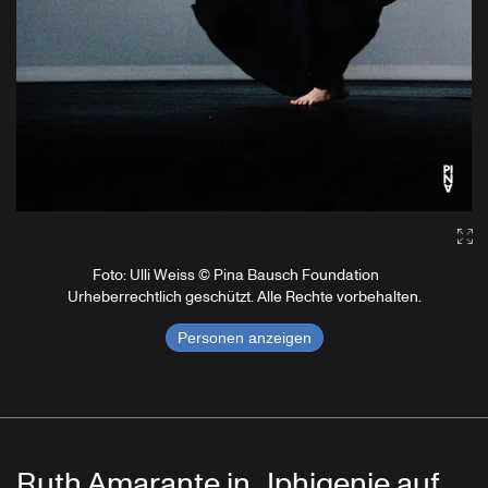
Ga
Foto: Ulli Weiss © Pina Bausch Foundation
Urheberrechtlich geschützt. Alle Rechte vorbehalten.
Personen anzeigen
Ruth Amarante in „Iphigenie auf