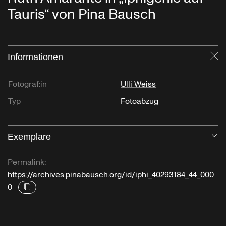
Tauris“ von Pina Bausch
Informationen
Sc
Fotograf:in
Ulli Weiss
Typ
Fotoabzug
Exemplare
Öf
Permalink:
https://archives.pinabausch.org/id/iphi_40293184_44_000
0