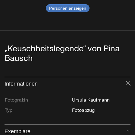
Personen anzeigen
„Keuschheitslegende“ von Pina
Bausch
Informationen
Sc
Fotograf:in
Ursula Kaufmann
Typ
Fotoabzug
Exemplare
Öf