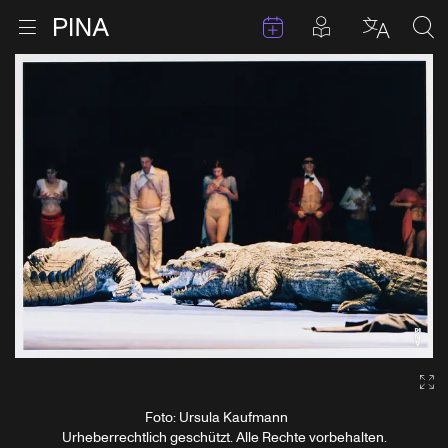
Termine
Beiträge in 
Zur Startseite
Menu öffnen
Sprache 
Suc
Zum Inhalt springen
Ga
Foto: Ursula Kaufmann
Urheberrechtlich geschützt. Alle Rechte vorbehalten.