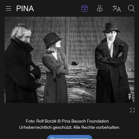
Termine
Beiträge in 
Zur Startseite
Menu öffnen
Sprache 
Suc
Zum Inhalt springen
Ga
Foto: Rolf Borzik © Pina Bausch Foundation
Urheberrechtlich geschützt. Alle Rechte vorbehalten.