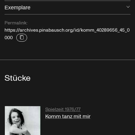
Exemplare
Öf
Permalink:
https://archives.pinabausch.org/id/komm_40289656_45_0
000
Stücke
Spielzeit 1976/77
Komm tanz mit mir