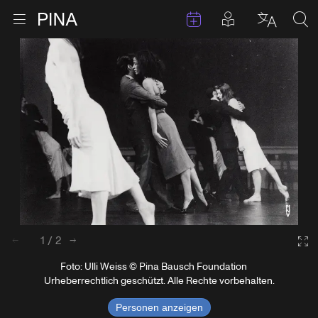
Termine
Beiträge in 
Zur Startseite
Menu öffnen
Sprache 
Suc
Zum Inhalt springen
1
/
2
zurück
weiter
Ga
Foto: Ulli Weiss © Pina Bausch Foundation
Urheberrechtlich geschützt. Alle Rechte vorbehalten.
Personen anzeigen