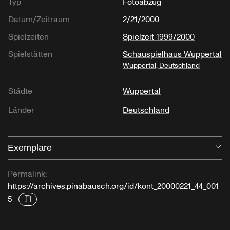
Typ
Fotoabzug
Datum/Zeitraum
2/21/2000
Spielzeiten
Spielzeit 1999/2000
Spielstätten
Schauspielhaus Wuppertal
Wuppertal, Deutschland
Städte
Wuppertal
Länder
Deutschland
Exemplare
Öf
Permalink:
https://archives.pinabausch.org/id/kont_20000221_44_001
5