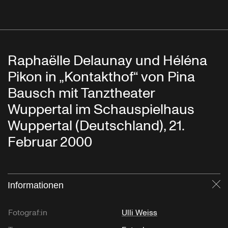
Raphaëlle Delaunay und Héléna
Pikon in „Kontakthof“ von Pina
Bausch mit Tanztheater
Wuppertal im Schauspielhaus
Wuppertal (Deutschland), 21.
Februar 2000
Informationen
Sc
Fotograf:in
Ulli Weiss