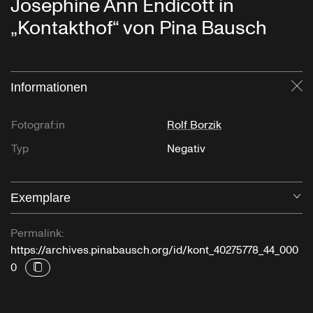
Josephine Ann Endicott in
„Kontakthof“ von Pina Bausch
Informationen
Sc
Fotograf:in
Rolf Borzik
Typ
Negativ
Exemplare
Öf
Permalink:
https://archives.pinabausch.org/id/kont_40275778_44_000
0