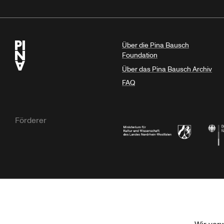
Über die Pina Bausch
Foundation
Über das Pina Bausch Archiv
FAQ
Förderer
Ministerium für Kultur und Wissensc
Die B
Kulturstiftung der Länder
Dr. We