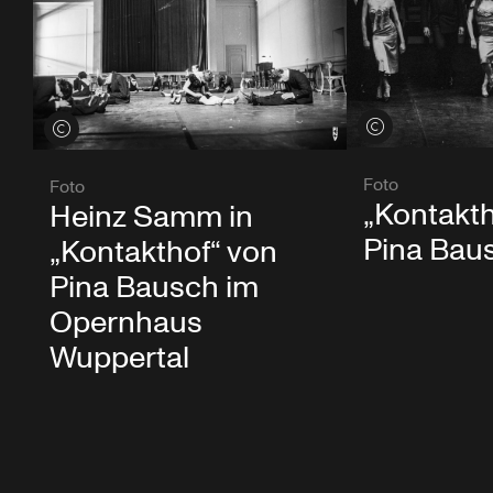
Credits öffnen
Credits öffnen
Foto
Foto
„Kontakth
Heinz Samm in
Pina Bau
„Kontakthof“ von
Pina Bausch im
Opernhaus
Wuppertal