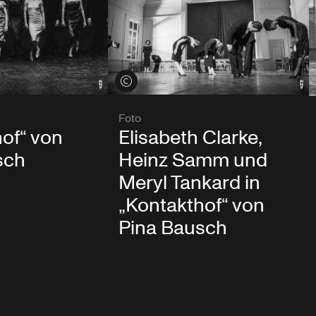
Credits öffnen
Foto
Elisabeth Clarke,
of“ von
Heinz Samm und
sch
Meryl Tankard in
„Kontakthof“ von
Pina Bausch