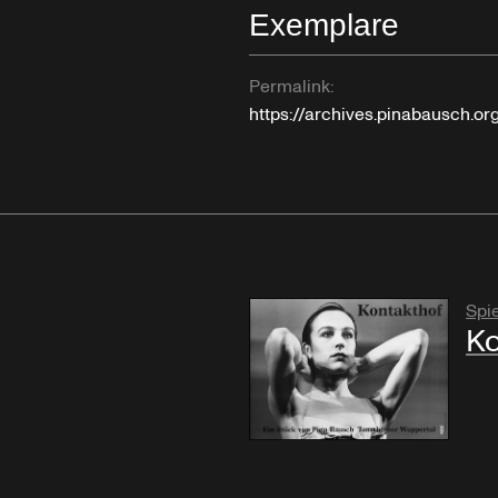
Exemplare
Permalink:
https://archives.pinabausch.o
Spie
Ko