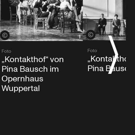
Credits öffnen
Credits öffnen
Foto
Foto
„Kontakthof“
„Kontakthof“ von
Pina Bausch
Pina Bausch im
Opernhaus
Wuppertal