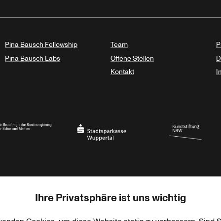
Pina Bausch Fellowship
Team
P
Pina Bausch Labs
Offene Stellen
D
Kontakt
I
haft des Landes Nordrhein-Westfalen
eauftragte der Bundesregierung für Kultur und Medien
Stadtsparkasse Wuppertal
Kunststiftung NRW
Ihre Privatsphäre ist uns wichtig
rner Jackstädt Stiftung
Haus der Kulturen der Welt
Goethe-Institut