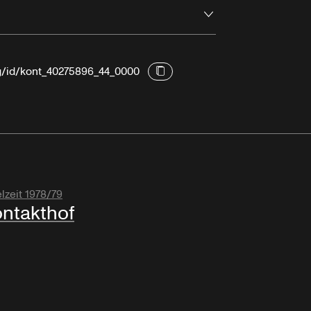
Öffnen
rg/id/kont_40275896_44_0000
lzeit 1978/79
ntakthof