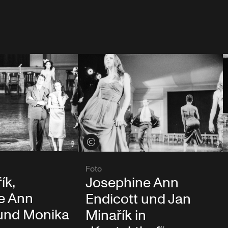
Credits öffnen
Foto
ík,
Josephine Ann
e Ann
Endicott und Jan
 und Monika
Minařík in