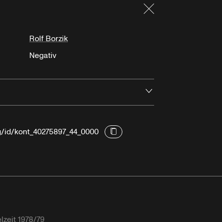
Schließen
Rolf Borzik
Negativ
Öffnen
rg/id/kont_40275897_44_0000
lzeit 1978/79