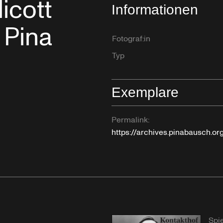
icott
Informationen
 Pina
Fotograf:in
Typ
Exemplare
Permalink:
https://archives.pinabausch.o
Spie