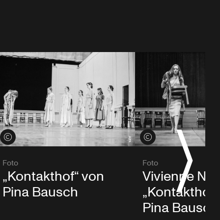
Credits öffnen
Credits öffnen
Foto
Foto
Vivienne New
„Kontakthof“ von
„Kontakthof“
Pina Bausch
Pina Bausch