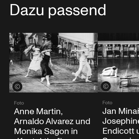
Dazu passend
Credits öffnen
Credits öffnen
Foto
Foto
Jan Minař
Anne Martin,
Josephin
Arnaldo Alvarez und
Endicott
Monika Sagon in