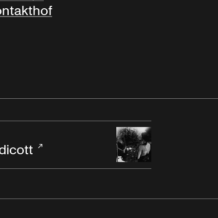
ntakthof
dicott