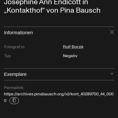
Josephine Ann Endicott in
„Kontakthof“ von Pina Bausch
Informationen
Sc
Fotograf:in
Rolf Borzik
Typ
Negativ
Exemplare
Öf
Permalink:
https://archives.pinabausch.org/id/kont_40289700_44_000
0