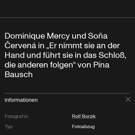
Dominique Mercy und Soňa
Červená in „Er nimmt sie an der
Hand und führt sie in das Schloß,
die anderen folgen“ von Pina
Bausch
Informationen
Sc
Fotograf:in
Rolf Borzik
Typ
Fotoabzug