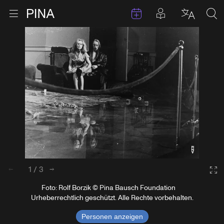
Termine
Beiträge in 
Zur Startseite
Menu öffnen
Sprache 
Suc
Zum Inhalt springen
1
/
3
zurück
weiter
Ga
Foto: Rolf Borzik © Pina Bausch Foundation
Urheberrechtlich geschützt. Alle Rechte vorbehalten.
Personen anzeigen