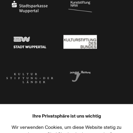
Stadtsparkasse Wuppertal
Kunststiftung NRW
Stadt Wuppertal
Kulturstiftung des Bundes
Kulturstiftung der Länder
Dr. Werner Jackstädt Stiftung
Ihre Privatsphäre ist uns wichtig
Wir verwenden Cookies, um diese Website stetig zu
Haus der Kulturen der Welt
Goethe-Institut