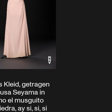
 Kleid, getragen
zusa Seyama in
omo el musguito
edra, ay si, si, si