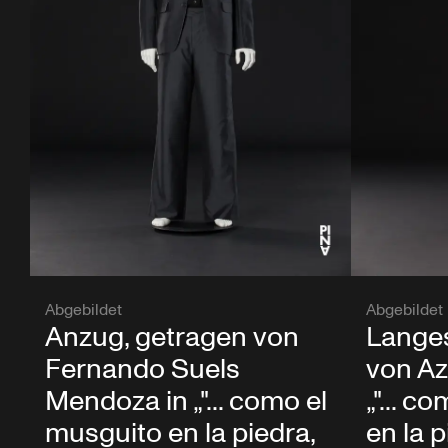
Abgebildet
Abgebildet
Anzug, getragen von
Langes
Fernando Suels
von A
Mendoza in „"... como el
„"... c
musguito en la piedra,
en la pi