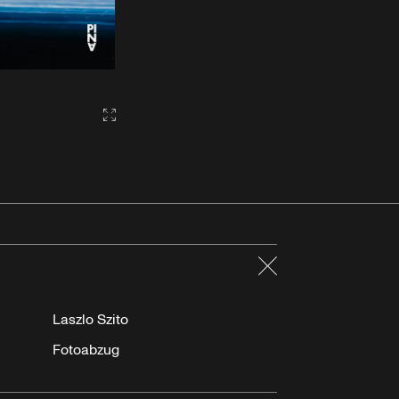
Gallery2:fullscreen
Schließen
Laszlo Szito
Fotoabzug