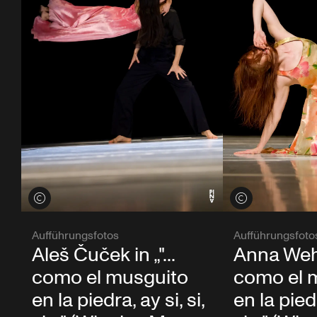
Credits öffnen
Credits öffnen
Aufführungsfotos
Aufführungsfoto
Aleš Čuček in „"...
Anna Wehsa
como el musguito
como el 
en la piedra, ay si, si,
en la piedr