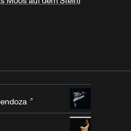
s Moos auf dem Stein)
Mendoza