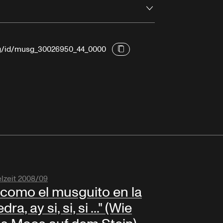
Öffnen
org/id/musg_30026950_44_0000
elzeit 2008/09
.. como el musguito en la
dra, ay si, si, si ..." (Wie