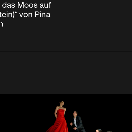
ie das Moos auf
ein)“ von Pina
h