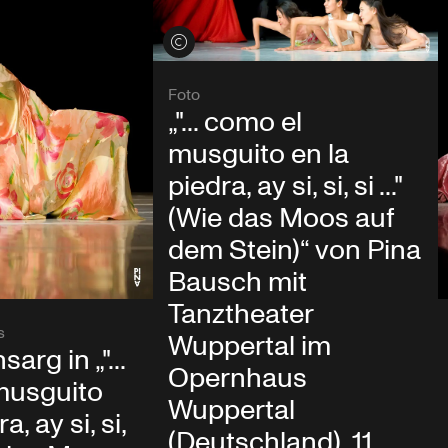
Credits öffnen
Foto
„"... como el
musguito en la
piedra, ay si, si, si ..."
(Wie das Moos auf
dem Stein)“ von Pina
Bausch mit
Tanztheater
s
Wuppertal im
rg in „"...
Opernhaus
musguito
Wuppertal
a, ay si, si,
(Deutschland), 11.