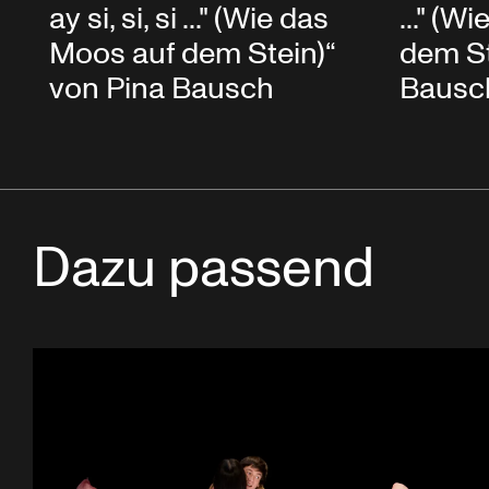
ay si, si, si ..." (Wie das
..." (W
Moos auf dem Stein)“
dem St
von Pina Bausch
Bausc
Dazu passend