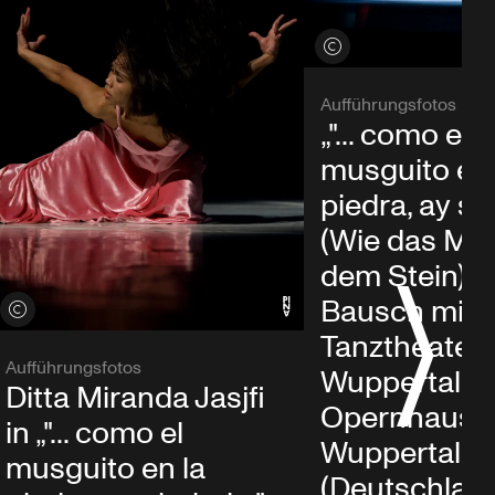
Credits öffnen
Aufführungsfotos
„"... como el
musguito en 
piedra, ay si, si
(Wie das Mo
dem Stein)“ 
Bausch mit
Credits öffnen
Tanztheater
Aufführungsfotos
Wuppertal i
Ditta Miranda Jasjfi
Opernhaus
in „"... como el
Wuppertal
musguito en la
(Deutschland)