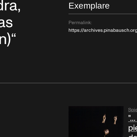
dra,
Exemplare
das
Permalink:
https://archives.pinabausch.
n)“
Spi
".
pie