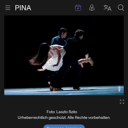
Termine
Beiträge in 
Zur Startseite
Menu öffnen
Sprache 
Suc
Zum Inhalt springen
Ga
Foto: Laszlo Szito
Urheberrechtlich geschützt. Alle Rechte vorbehalten.