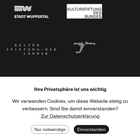
Stadt Wuppertal
Kulturstiftung des Bundes
Kulturstiftung der Länder
Dr. Werner Jackstädt Stiftung
Ihre Privatsphäre ist uns wichtig
Wir verwenden Cookies, um diese Website stetig zu
Haus der Kulturen der Welt
Goethe-Institut
verbessern. Sind Sie damit einverstanden?
Zur Datenschutzerklärung
Nur notwendige
Einverstanden