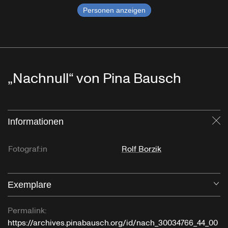
Personen anzeigen
„Nachnull“ von Pina Bausch
Informationen
Sc
Fotograf:in
Rolf Borzik
Exemplare
Öf
Permalink:
https://archives.pinabausch.org/id/nach_30034766_44_00