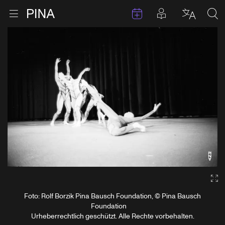
Termine
Beiträge in 
Zur Startseite
Menu öffnen
Sprache 
Suc
Zum Inhalt springen
Ga
Foto: Rolf Borzik Pina Bausch Foundation, © Pina Bausch
Foundation
Urheberrechtlich geschützt. Alle Rechte vorbehalten.