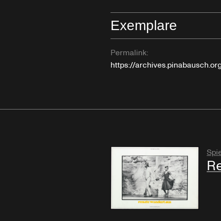
Exemplare
Permalink:
https://archives.pinabausch.o
Spie
Re