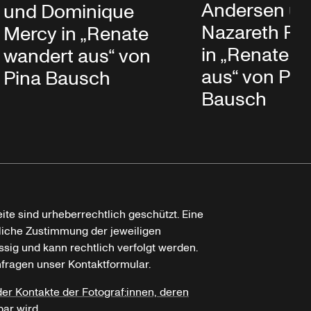
Andersen u
und Dominique
Nazareth Pa
Mercy in „Renate
in „Renate w
wandert aus“ von
aus“ von Pin
Pina Bausch
Bausch
ite sind urheberrechtlich geschützt. Eine
tliche Zustimmung der jeweiligen
ssig und kann rechtlich verfolgt werden.
nfragen unser Kontaktformular.
der Kontakte der Fotograf:innen, deren
bar wird.