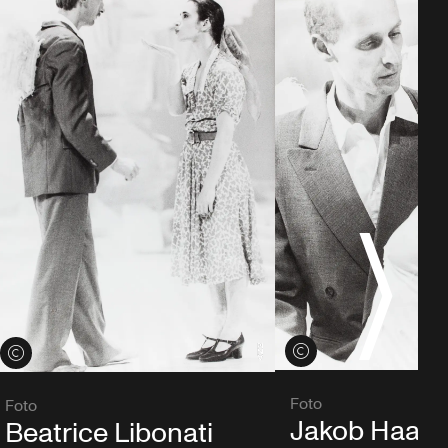
Credits öffnen
Credits öffnen
Foto
Foto
Jakob Haahr
Beatrice Libonati