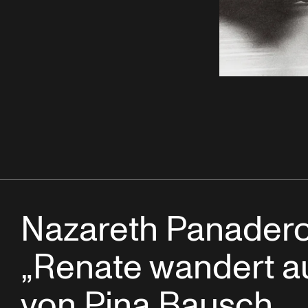
Nazareth Panadero
„Renate wandert a
von Pina Bausch