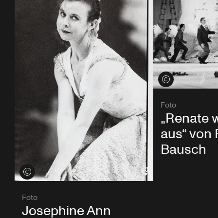
Credits öffnen
Foto
„Renate 
aus“ von 
Bausch
Credits öffnen
Foto
Josephine Ann