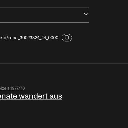
Öffnen
rg/id/rena_30023324_44_0000
lzeit 1977/78
nate wandert aus