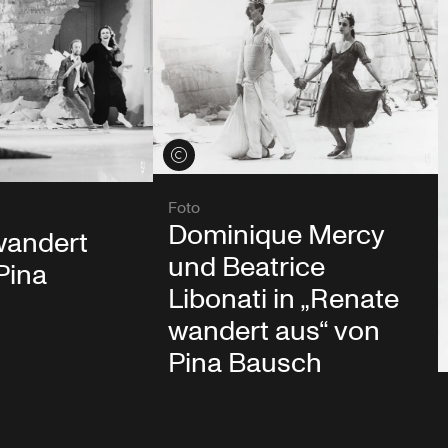
Credits öffnen
Foto
Dominique Mercy
wandert
und Beatrice
Pina
Libonati in „Renate
wandert aus“ von
Pina Bausch