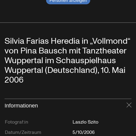
Personen anzeigen
Silvia Farias Heredia in „Vollmond“
von Pina Bausch mit Tanztheater
Wuppertal im Schauspielhaus
Wuppertal (Deutschland), 10. Mai
2006
Informationen
Sc
Fotograf:in
Laszlo Szito
Datum/Zeitraum
5/10/2006