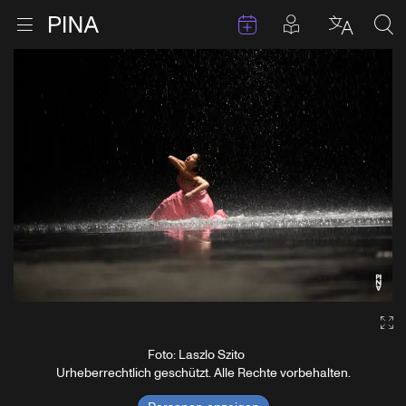
Termine
Beiträge in 
Zur Startseite
Menu öffnen
Sprache 
Suc
Zum Inhalt springen
Ga
Foto: Laszlo Szito
Urheberrechtlich geschützt. Alle Rechte vorbehalten.