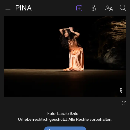
Termine
Beiträge in 
Zur Startseite
Menu öffnen
Sprache 
Suc
Zum Inhalt springen
Ga
Foto: Laszlo Szito
Urheberrechtlich geschützt. Alle Rechte vorbehalten.