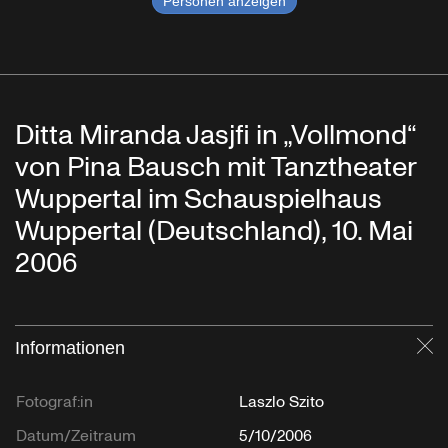
Personen anzeigen
Ditta Miranda Jasjfi in „Vollmond“
von Pina Bausch mit Tanztheater
Wuppertal im Schauspielhaus
Wuppertal (Deutschland), 10. Mai
2006
Informationen
Sc
Fotograf:in
Laszlo Szito
Datum/Zeitraum
5/10/2006