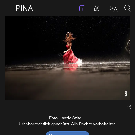
Termine
Beiträge in 
Zur Startseite
Menu öffnen
Sprache 
Suc
Zum Inhalt springen
Ga
Foto: Laszlo Szito
Urheberrechtlich geschützt. Alle Rechte vorbehalten.