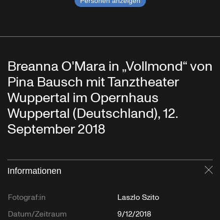
Personen anzeigen
Breanna O'Mara in „Vollmond“ von
Pina Bausch mit Tanztheater
Wuppertal im Opernhaus
Wuppertal (Deutschland), 12.
September 2018
Informationen
Sc
Fotograf:in
Laszlo Szito
Datum/Zeitraum
9/12/2018